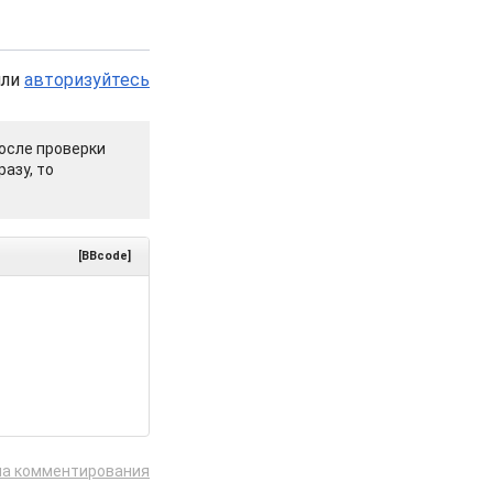
или
авторизуйтесь
осле проверки
азу, то
[BBcode]
ла комментирования