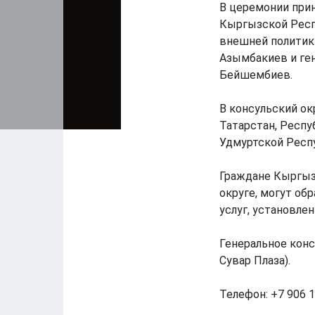
В церемонии при
Кыргызской Респ
внешней политик
Азымбакиев и ген
Бейшембиев.
В консульский ок
Татарстан, Респу
Удмуртской Респу
Граждане Кыргыз
округе, могут об
услуг, установл
Генеральное консу
Сувар Плаза).
Телефон: +7 906 1