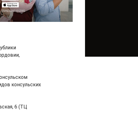
публики
ордовии,
онсульском
видов консульских
ская, 6 (ТЦ