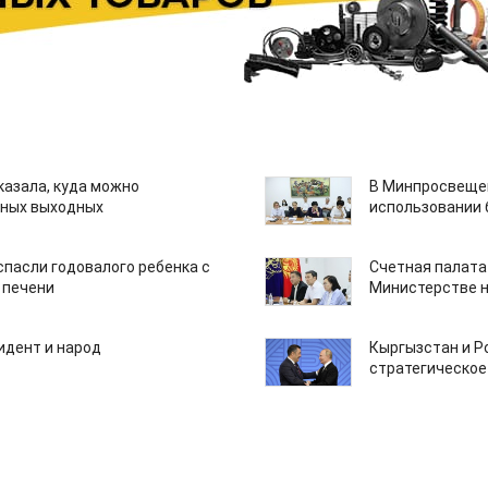
казала, куда можно
В Минпросвещен
нных выходных
использовании
спасли годовалого ребенка с
Счетная палата
 печени
Министерстве н
идент и народ
Кыргызстан и Р
стратегическое