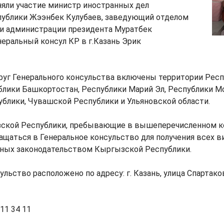
няли участие министр иностранных дел
ублики Жээнбек Кулубаев, заведующий отделом
и администрации президента Муратбек
еральный консул КР в г.Казань Эрик
руг Генерального консульства включены территории Рес
блики Башкортостан, Республики Марий Эл, Республики М
блики, Чувашской Республики и Ульяновской области.
ской Республики, пребывающие в вышеперечисленном к
ращаться в Генеральное консульство для получения всех 
енных законодательством Кыргызской Республики.
льство расположено по адресу: г. Казань, улица Спартаков
11 34 11