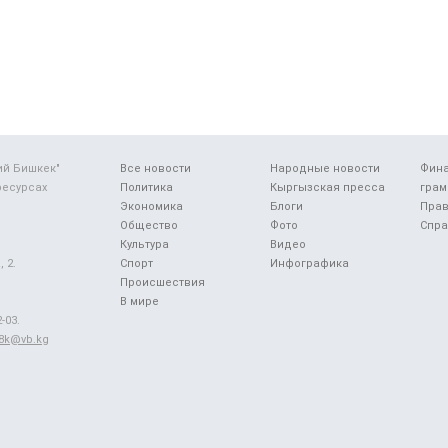
ий Бишкек"
Все новости
Народные новости
Фин
ресурсах
Политика
Кыргызская пресса
грам
Экономика
Блоги
Прав
Общество
Фото
Спра
Культура
Видео
 2.
Спорт
Инфографика
Происшествия
В мире
-03.
48k@vb.kg