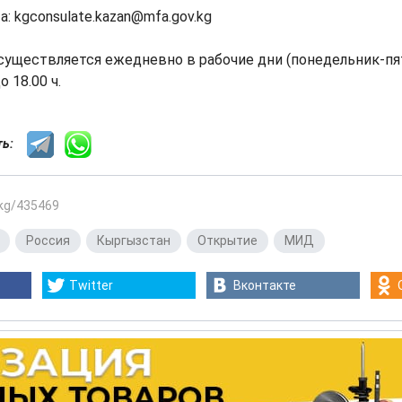
: kgconsulate.kazan@mfa.gov.kg
уществляется ежедневно в рабочие дни (понедельник-пят
о 18.00 ч.
сть:
.kg/435469
,
Россия
,
Кыргызстан
,
Открытие
,
МИД
Twitter
Вконтакте