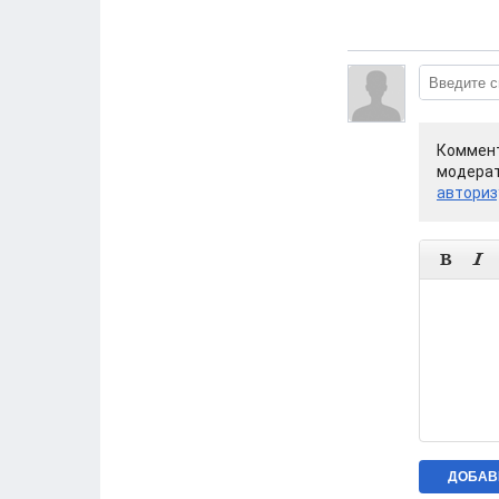
Коммент
модерат
авториз

