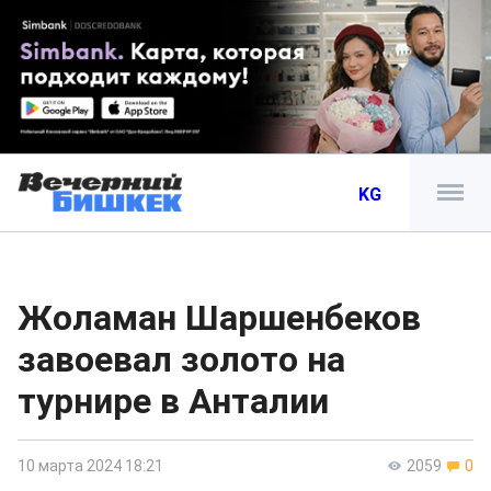
KG
Жоламан Шаршенбеков
завоевал золото на
турнире в Анталии
10 марта 2024 18:21
2059
0