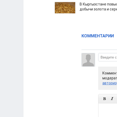
В Кыргызстане повыс
добычи золота и сер
КОММЕНТАРИИ
Коммент
модерат
авториз

