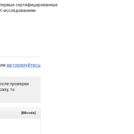
 первые сертифицированные
НК-исследованиям
или
авторизуйтесь
осле проверки
азу, то
[BBcode]