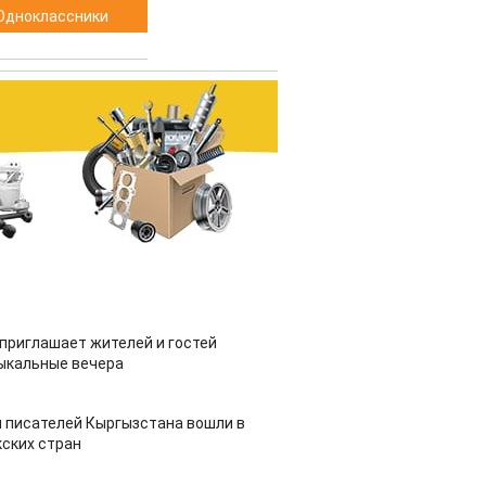
Одноклассники
приглашает жителей и гостей
ыкальные вечера
 писателей Кыргызстана вошли в
ских стран