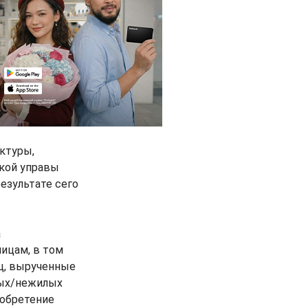
ктуры,
ской управы
езультате сего
а
ицам, в том
ц, вырученные
лых/нежилых
иобретение