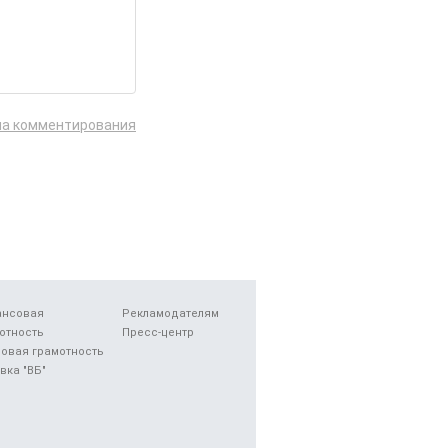
ла комментирования
ансовая
Рекламодателям
отность
Пресс-центр
овая грамотность
вка "ВБ"