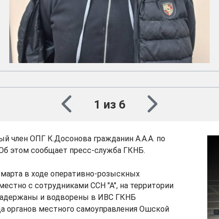
Фото: ГКНБ
1 из 6
й член ОПГ К.Досонова гражданин А.А.А. по
Об этом сообщает пресс-служба ГКНБ.
 марта в ходе оперативно-розыскных
естно с сотрудниками ССН "А", на территории
задержаны и водворены в ИВС ГКНБ
а органов местного самоуправления Ошской