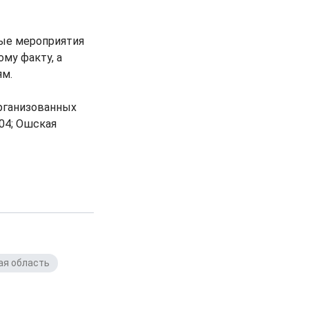
ые мероприятия
му факту, а
ям.
рганизованных
04; Ошская
ая область
,