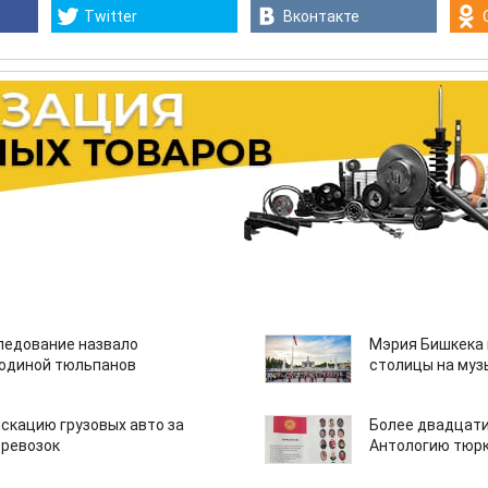
Twitter
Вконтакте
едование назвало
Мэрия Бишкека 
одиной тюльпанов
столицы на муз
скацию грузовых авто за
Более двадцати
еревозок
Антологию тюрк