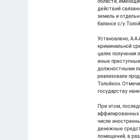
области, имеющи
действий связан
земель и отдельн
балансе с/у Толо
Установлено, А.А
криминальной сре
целях получения 
иные преступные 
должностными лиц
реализовали прод
Толойкон. Отмече
государству нане
При этом, послед
аффилированных 
числе иностранн
денежные средст
помещений, в ра