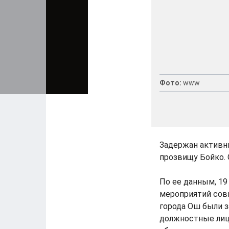
Фото:
www
Задержан активны
прозвищу Бойко. 
По ее данным, 19
мероприятий совм
города Ош были 
должностные лиц