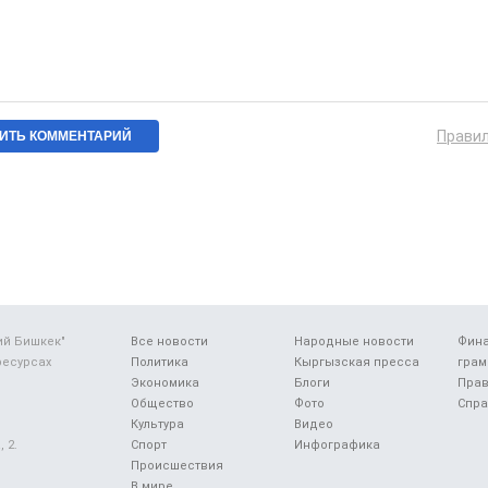
Прави
ий Бишкек"
Все новости
Народные новости
Фин
ресурсах
Политика
Кыргызская пресса
грам
Экономика
Блоги
Прав
Общество
Фото
Спра
Культура
Видео
 2.
Спорт
Инфографика
Происшествия
В мире