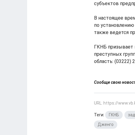
субъектов предп
В настоящее вре
по установлению 
также ведется пр
ГКНБ призывает 
преступных групп
область: (03222) 2
Сообщи свою ново
URL: https://www.vb
Теги:
ГКНБ
,
за
Дженго