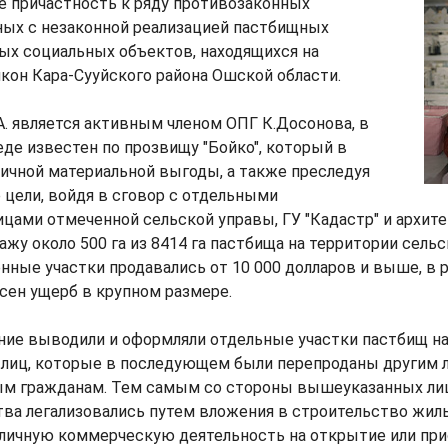
е причастность к ряду противозаконных
ных с незаконной реализацией пастбищных
ых социальных объектов, находящихся на
йкон Кара-Сууйского района Ошской области.
.А. является активным членом ОПГ К.Досонова, в
де известен по прозвищу "Бойко", который в
личной материальной выгоды, а также преследуя
цели, войдя в сговор с отдельными
ами отмеченной сельской управы, ГУ "Кадастр" и архите
ажу около 500 га из 8414 га пастбища на территории сель
нные участки продавались от 10 000 долларов и выше, в р
сен ущерб в крупном размере.
ние выводили и оформляли отдельные участки пастбищ н
лиц, которые в последующем были перепроданы другим л
ым гражданам. Тем самым со стороны вышеуказанных ли
ва легализовались путем вложения в строительство жи
зличную коммерческую деятельность на открытие или пр