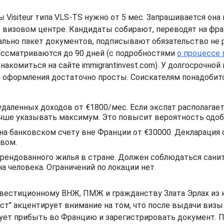
 Visiteur типа VLS-TS нужно от 5 мес. Запрашивается она 
 визовом центре. Кандидаты собирают, переводят на фра
ально пакет документов, подписывают обязательство не 
ассматриваются до 90 дней (с подробностями
о процессе 
акомиться на сайте immigrantinvest.com). У долгосрочной
 оформления достаточно просты. Соискателям понадобит
даленных доходов от €1800/мес. Если экспат располагае
чше указывать максимум. Это повысит вероятность одоб
на банковском счету вне Франции от €30000. Декларация 
вом.
арендованного жилья в стране. Должен соблюдаться сан
 на человека. Ограничений по локации нет.
нвестиционному ВНЖ, ПМЖ и гражданству Злата Эрлах из
т" акцентирует внимание на том, что после выдачи визы 
ует прибыть во Францию и зарегистрировать документ. П