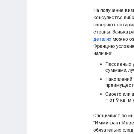
На получение визы
консульстве либо
заверяют нотари
страны. Заявка р
деталях
можно озн
Францию условия
наличие:
Пассивных у
суммами, лу
Накоплений 
преимущест
Своего или 
– от 9 кв. м
Специалист по и
"Иммигрант Инвес
обязательно след