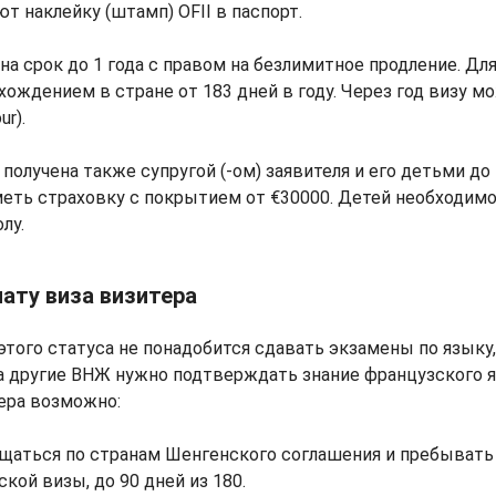
ют наклейку (штамп) OFII в паспорт.
на срок до 1 года с правом на безлимитное продление. Для
ождением в стране от 183 дней в году. Через год визу м
ur).
получена также супругой (-ом) заявителя и его детьми до 
еть страховку с покрытием от €30000. Детей необходимо
лу.
пату виза визитера
того статуса не понадобится сдавать экзамены по языку,
 другие ВНЖ нужно подтверждать знание французского я
тера возможно:
щаться по странам Шенгенского соглашения и пребывать 
кой визы, до 90 дней из 180.