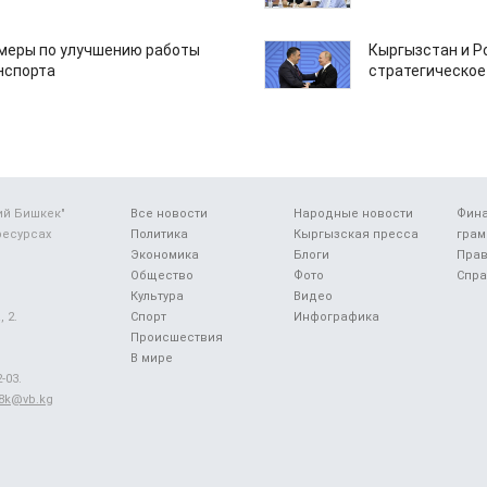
 меры по улучшению работы
Кыргызстан и Р
нспорта
стратегическое
ий Бишкек"
Все новости
Народные новости
Фин
ресурсах
Политика
Кыргызская пресса
грам
Экономика
Блоги
Прав
Общество
Фото
Спра
Культура
Видео
 2.
Спорт
Инфографика
Происшествия
В мире
-03.
48k@vb.kg