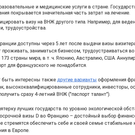
разовательные и медицинские услуги в стране. Государс
ния покрывается значительная часть затрат на лечение.
цировать визу на ВНЖ другого типа. Например, для веде
и, трудоустройства.
анции доступны через 5 лет после выдачи визы визитер
 проживать, заниматься бизнесом, трудоустраиваться во
 173 страны мира, в т. ч. Японию, Австралию, США. Аннули
т для французского не понадобится.
т быть интересны также
другие варианты
оформления фра
Так, высококвалифицированные сотрудники, инвесторы, о
олучить сразу 4-летний ВНЖ ("паспорт талант").
пятерку лучших государств по уровню экологической обст
осрочной визы D во Францию – достойный выбор финан
ые стремятся обеспечить себе и своей семье стабильные
ия в Европе.