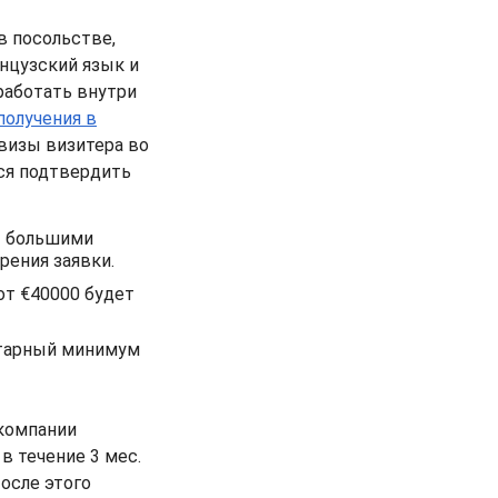
в посольстве,
нцузский язык и
работать внутри
получения в
 визы визитера во
ся подтвердить
т большими
рения заявки.
от €40000 будет
итарный минимум
 компании
в течение 3 мес.
осле этого