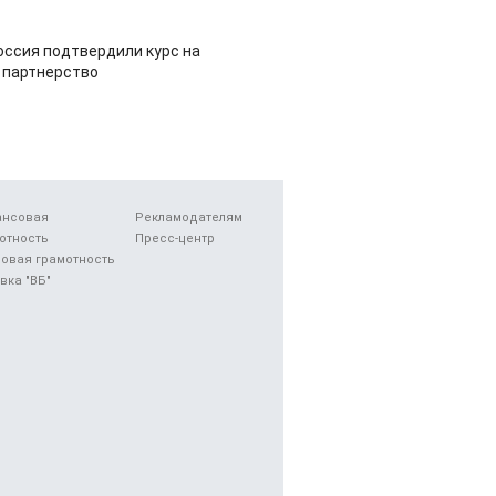
оссия подтвердили курс на
 партнерство
ансовая
Рекламодателям
отность
Пресс-центр
овая грамотность
вка "ВБ"