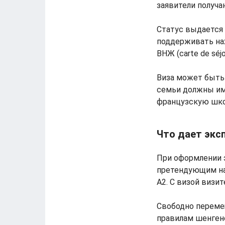
заявители получа
Статус выдается 
поддерживать нах
ВНЖ (carte de séjo
Виза может быть 
семьи должны им
французскую шко
Что дает экс
При оформлении э
претендующим на
A2. С визой визи
Свободно переме
правилам шенгенс