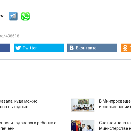
сть:
.kg/436616
Twitter
Вконтакте
казала, куда можно
В Минпросвещен
нных выходных
использовании
спасли годовалого ребенка с
Счетная палата
 печени
Министерстве н