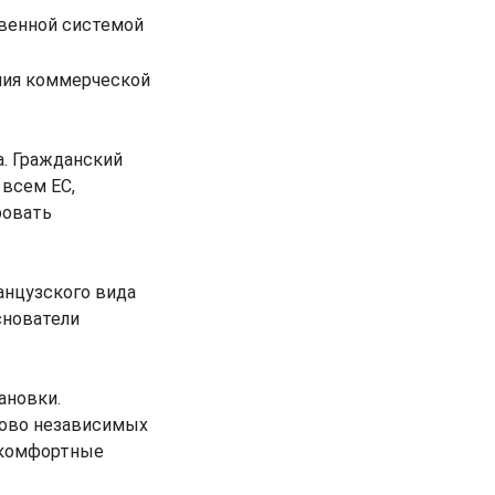
твенной системой
ния коммерческой
а. Гражданский
 всем ЕС,
ровать
нцузского вида
снователи
ановки.
сово независимых
 комфортные