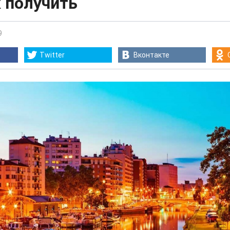
к получить
9
Twitter
Вконтакте