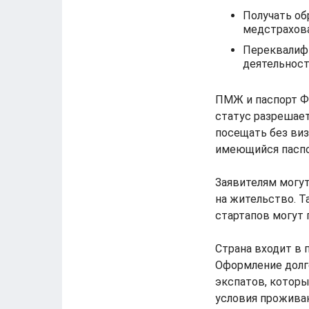
Получать об
медстрахова
Переквалифи
деятельност
ПМЖ и паспорт Фр
статус разрешает
посещать без виз
имеющийся паспор
Заявителям могу
на жительство. 
стартапов могут п
Страна входит в 
Оформление долг
экспатов, котор
условия проживан