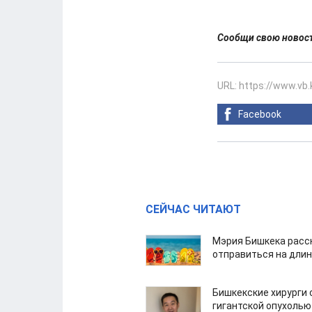
Сообщи свою ново
URL: https://www.vb
Facebook
СЕЙЧАС ЧИТАЮТ
Мэрия Бишкека расс
отправиться на дли
Бишкекские хирурги 
гигантской опухолью