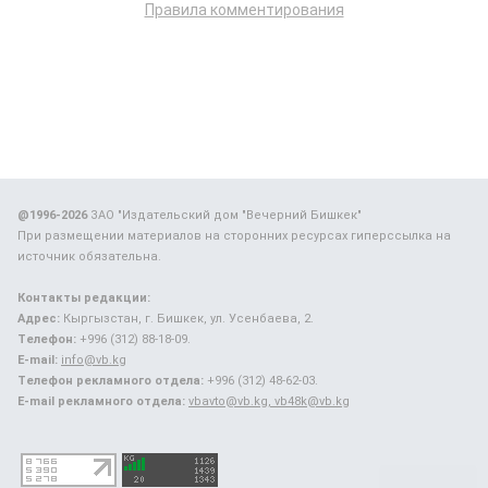
Правила комментирования
@1996-2026
ЗАО "Издательский дом "Вечерний Бишкек"
При размещении материалов на сторонних ресурсах гиперссылка на
источник обязательна.
Контакты редакции:
Адрес:
Кыргызстан, г. Бишкек, ул. Усенбаева, 2.
Телефон:
+996 (312) 88-18-09.
E-mail:
info@vb.kg
Телефон рекламного отдела:
+996 (312) 48-62-03.
E-mail рекламного отдела:
vbavto@vb.kg, vb48k@vb.kg