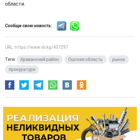
области.
Сообщи свою новость:
URL: https://www.vb.kg/437297
Теги:
Араванский район
,
Ошская область
,
рынок
,
прокуратура