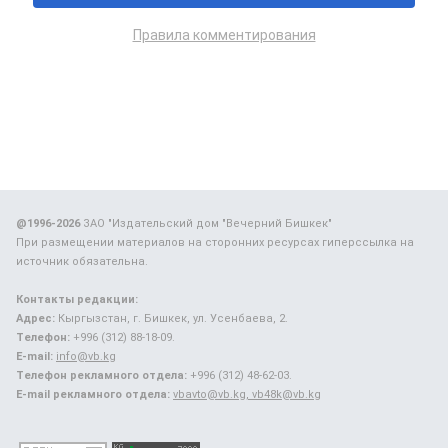
Правила комментирования
@1996-2026
ЗАО "Издательский дом "Вечерний Бишкек"
При размещении материалов на сторонних ресурсах гиперссылка на
источник обязательна.
Контакты редакции:
Адрес:
Кыргызстан, г. Бишкек, ул. Усенбаева, 2.
Телефон:
+996 (312) 88-18-09.
E-mail:
info@vb.kg
Телефон рекламного отдела:
+996 (312) 48-62-03.
E-mail рекламного отдела:
vbavto@vb.kg, vb48k@vb.kg