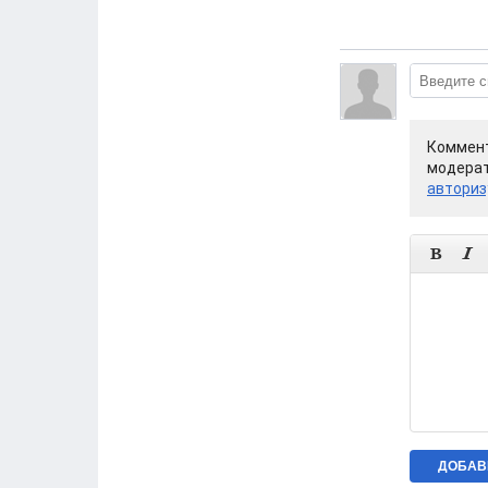
Коммент
модерат
авториз

