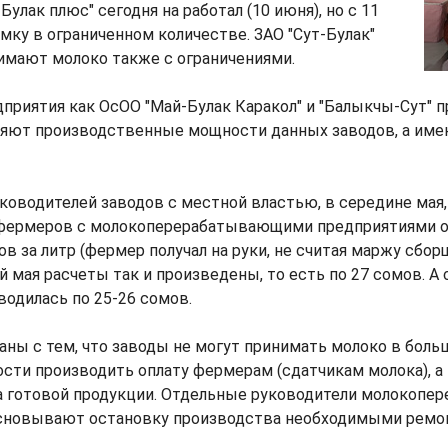
Булак плюс" сегодня на работал (10 июня), но с 11
мку в ограниченном количестве. ЗАО "Сут-Булак"
нимают молоко также с ограничениями.
приятия как ОсОО "Май-Булак Каракол" и "Балыкчы-Сут"
ляют производственные мощности данных заводов, а имен
ководителей заводов с местной властью, в середине мая,
фермеров с молокоперерабатывающими предприятиями об
в за литр (фермер получал на руки, не считая маржу сборщ
й мая расчеты так и произведены, то есть по 27 сомов. А 
водилась по 25-26 сомов.
аны с тем, что заводы не могут принимать молоко в бол
сти производить оплату фермерам (сдатчикам молока), а
а готовой продукции. Отдельные руководители молокоп
сновывают остановку производства необходимыми рем