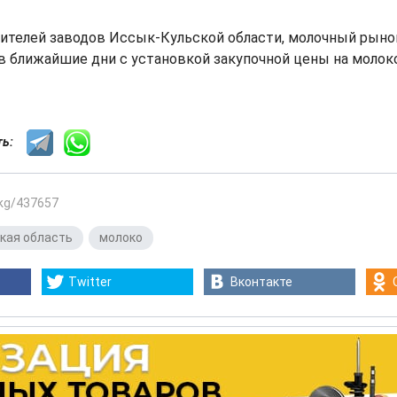
вителей заводов Иссык-Кульской области, молочный рыно
в ближайшие дни с установкой закупочной цены на молоко
сть:
.kg/437657
кая область
,
молоко
Twitter
Вконтакте