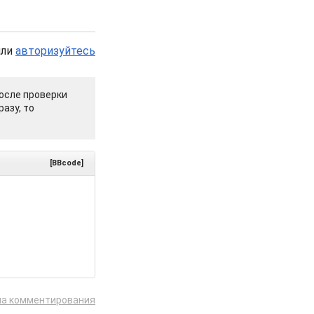
или
авторизуйтесь
осле проверки
азу, то
[BBcode]
ла комментирования