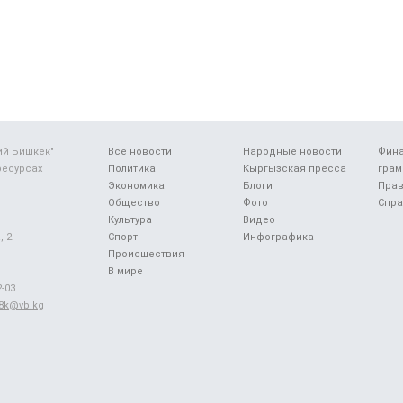
ий Бишкек"
Все новости
Народные новости
Фин
ресурсах
Политика
Кыргызская пресса
грам
Экономика
Блоги
Прав
Общество
Фото
Спра
Культура
Видео
 2.
Спорт
Инфографика
Происшествия
В мире
-03.
48k@vb.kg