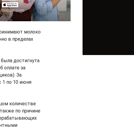
 принимают молоко
но в пределах
 была достигнута
 оплате за
иков). За
с 1 по 10 июня
ьшом количестве
 также по причине
ерерабатывающих
онтными