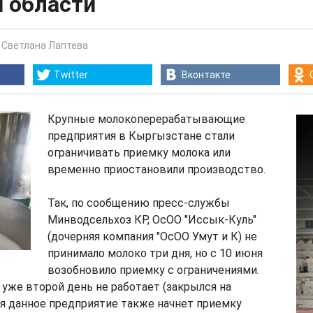
й области
-
Светлана Лаптева
Twitter
Вконтакте
Крупные молокоперерабатывающие
предприятия в Кыргызстане стали
ограничивать приемку молока или
временно приостановили производство.
Так, по сообщению пресс-службы
Минводсельхоз КР, ОсОО "Иссык-Куль"
(дочерняя компания "ОсОО Умут и К) не
принимало молоко три дня, но с 10 июня
возобновило приемку с ограничениями.
" уже второй день не работает (закрылся на
ня данное предприятие также начнет приемку