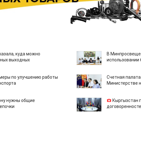
казала, куда можно
В Минпросвещен
нных выходных
использовании
 меры по улучшению работы
Счетная палата
нспорта
Министерстве н
ону нужны общие
Кыргызстан 
епочки
договоренносте