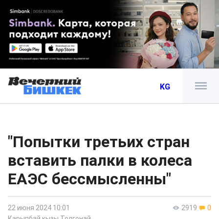
KG
"Попытки третьих стран
вставить палки в колеса
ЕАЭС бессмысленны"
22 июня 2024 10:01
2919
0
Карыпбай кызы Толгонай