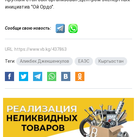
инициатив "Ой Ордо".
Сообщи свою новость:
URL: https://www.vb.kg/437863
Теги:
Аликбек Джекшенкулов
,
ЕАЭС
,
Кыргызстан