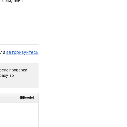
я созидания
или
авторизуйтесь
осле проверки
азу, то
[BBcode]