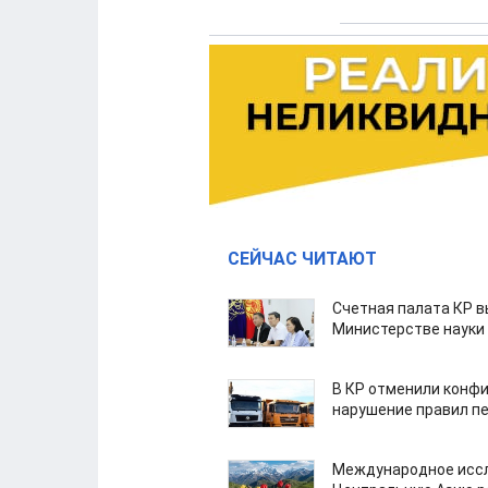
СЕЙЧАС ЧИТАЮТ
Счетная палата КР в
Министерстве науки
В КР отменили конфи
нарушение правил п
Международное иссл