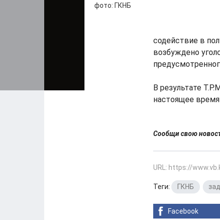
фото: ГКНБ
содействие в пол
возбуждено уголо
предусмотренного
В результате Т.Р.
настоящее время
Сообщи свою ново
URL: https://www.vb
Теги:
ГКНБ
,
за
Facebook