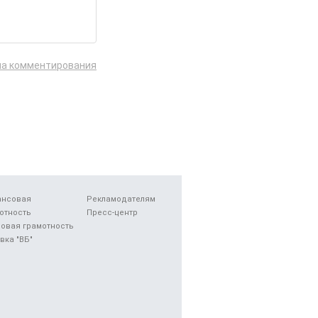
ла комментирования
ансовая
Рекламодателям
отность
Пресс-центр
овая грамотность
вка "ВБ"