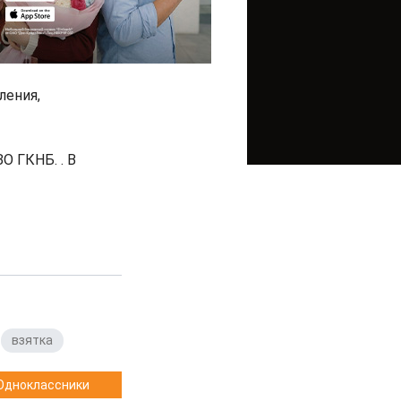
ления,
О ГКНБ. . В
,
взятка
Одноклассники