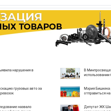
ыявила нарушения в
В Минпросвещен
использовании
скацию грузовых авто за
Мэрия Бишкека 
еревозок
отправиться на
едование назвало
Депутат ЖК Шаб