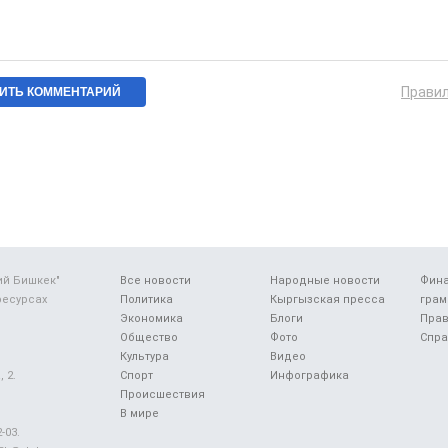
Прави
ий Бишкек"
Все новости
Народные новости
Фин
ресурсах
Политика
Кыргызская пресса
грам
Экономика
Блоги
Прав
Общество
Фото
Спра
Культура
Видео
 2.
Спорт
Инфографика
Происшествия
В мире
-03.