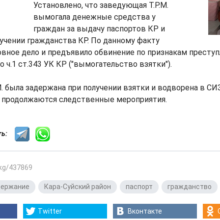
Установлено, что заведующая Т.Р.М.
вымогала денежные средства у
граждан за выдачу паспортов КР и
учении гражданства КР. По данному факту
вное дело и предъявило обвинение по признакам преступ
 ч.1 ст.343 УК КР ("вымогательство взятки").
М. была задержана при получении взятки и водворена в СИЗ
 продолжаются следственные мероприятия.
сть:
.kg/437869
держание
,
Кара-Суйский район
,
паспорт
,
гражданство
Twitter
Вконтакте