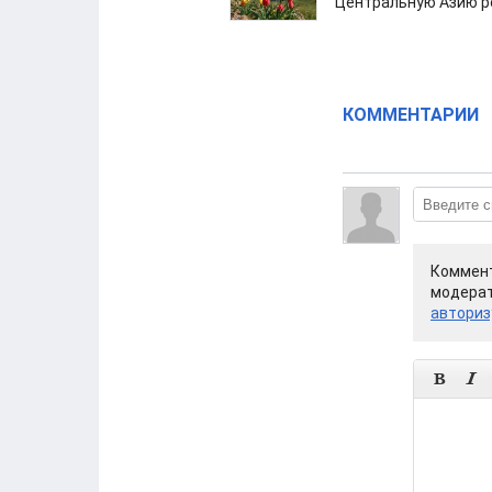
Центральную Азию р
КОММЕНТАРИИ
Коммент
модерат
авториз

