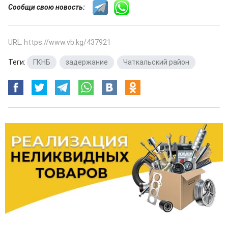
Сообщи свою новость:
URL: https://www.vb.kg/437921
Теги:
ГКНБ
,
задержание
,
Чаткальский район