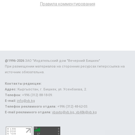
Правила комментирования
@1996-2026
ЗАО "Издательский дом "Вечерний Бишкек"
При размещении материалов на сторонних ресурсах гиперссылка на
источник обязательна.
Контакты редакции:
Адрес:
Кыргызстан, г. Бишкек, ул. Усенбаева, 2.
Телефон:
+996 (312) 88-18-09.
E-mail:
info@vb.kg
Телефон рекламного отдела:
+996 (312) 48-62-03.
E-mail рекламного отдела:
vbavto@vb.kg, vb48k@vb.kg