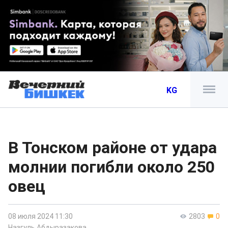
KG
В Тонском районе от удара
молнии погибли около 250
овец
08 июля 2024 11:30
2803
0
Назгуль Абдыразакова