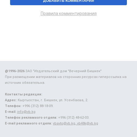
Правила комментирования
@1996-2026
ЗАО "Издательский дом "Вечерний Бишкек"
При размещении материалов на сторонних ресурсах гиперссылка на
источник обязательна.
Контакты редакции:
Адрес:
Кыргызстан, г. Бишкек, ул. Усенбаева, 2.
Телефон:
+996 (312) 88-18-09.
E-mail:
info@vb.kg
Телефон рекламного отдела:
+996 (312) 48-62-03.
E-mail рекламного отдела:
vbavto@vb.kg, vb48k@vb.kg