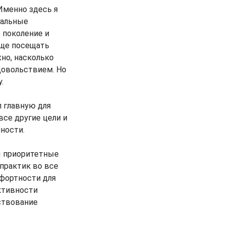
 Именно здесь я
кальные
 поколение и
аще посещать
жно, насколько
довольствием. Но
.
л главную для
все другие цели и
ности.
ы приоритетные
практик во все
фортности для
ктивности
ствование