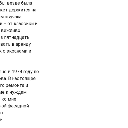
обы везде была
ркет держится на
ам звучала
 – от классики и
и вежливо
ез пятнадцать
авать в аренду
 с экранами и
но в 1974 году по
ва. В настоящее
го ремонта и
ие к нуждам
 ко мне
ной фасадной
то
ь.