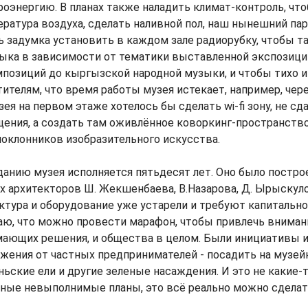
оэнергию. В планах также наладить климат-контроль, чт
ратура воздуха, сделать наливной пол, наш нынешний па
ь задумка установить в каждом зале радиорубку, чтобы т
ыка в зависимости от тематики выставленной экспозиции
позиций до кыргызской народной музыки, и чтобы тихо 
ителям, что время работы музея истекает, например, чер
зея на первом этаже хотелось бы сделать wi-fi зону, не сд
ния, а создать там оживлённое коворкинг-пространство,
оклонников изобразительного искусства.
данию музея исполняется пятьдесят лет. Оно было построе
 архитекторов Ш. Жекшенбаева, В.Назарова, Д. Ырыскуло
тура и оборудование уже устарели и требуют капитально
аю, что можно провести марафон, чтобы привлечь вниман
мающих решения, и общества в целом. Были инициативы и
жения от частных предпринимателей - посадить на музей
ьские ели и другие зеленые насаждения. И это не какие-
ные невыполнимые планы, это всё реально можно сделат