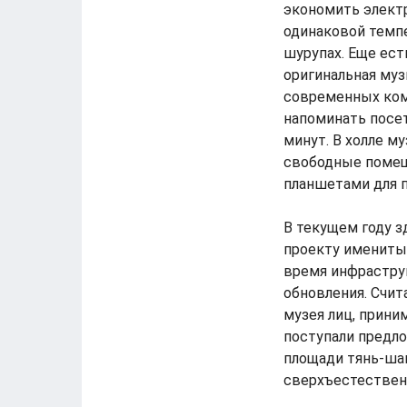
экономить электр
одинаковой темпе
шурупах. Еще ест
оригинальная муз
современных ком
напоминать посет
минут. В холле му
свободные помеще
планшетами для п
В текущем году з
проекту именитых
время инфраструк
обновления. Счит
музея лиц, прини
поступали предло
площади тянь-шан
сверхъестествен