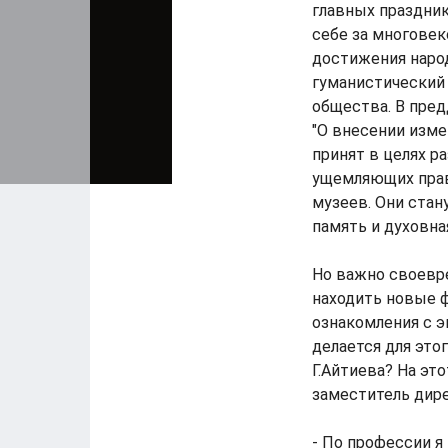
главных праздник
себе за многове
достижения наро
гуманистический 
общества. В пре
"О внесении изме
принят в целях р
ущемляющих прав
музеев. Они стан
память и духовна
Но важно своевр
находить новые 
ознакомления с э
делается для эт
Г.Айтиева? На эт
заместитель дире
- По профессии я