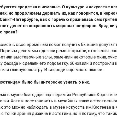
ебуются средства и немалые. О культуре и искусстве вс
ах, но продолжаем держать их, как говорится, в черно
 Санкт-Петербурге, как с горечью призналась смотрител
атает денег на сохранность мировых шедевров. Вряд ли у
не права?
сомов в свое время нам помог получить бывший депутат
Первым делом мы сделали ремонт крыши, отопления, сан
светили выставочные залы, заменили некоторые окна, очи
 фасада и сделали его подсветку, обновили и построили к
тили главную люстру. И впереди еще много планов.
зстанцам было бы интересно узнать о них.
емя в музее благодаря партнёрам из Республики Корея вн
гии. Хотим восстановить в музейных залах естественно
ак это можно наблюдать в музее искусств им.Кастеева в 
 с точки зрения дизайна и эстетики, но и потому, что так