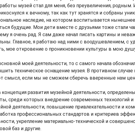
 работы музей стал для меня, без преувеличения, родным.
икоснулся к вечному, так как тут хранятся и собраны уни
иональное наследие, на котором воспитывается нынешнее
ться будущие. Мои дети вместе с друзьями тоже стали ч
ему я очень рад. Я сам даже начал писать картины и нева
ьны. Главное, я работаю над ними с воодушевлением, с у
ть, мое откровение о проникновении культуры в мою душу
основной моей деятельности, то с самого начала обозначи
учшить техническое оснащение музея. В противном случае 
ют смысл, если мы не сможем сберечь вверенные нам цен
а концепция развития музейной деятельности, определен
ты, среди которых внедрение современных технологий и 
ейной деятельности, повышение привлекательности и ком
работка профессиональных стандартов и критериев эффе
ьности, укрепление материально-технической и совершен
вой баз и другие.