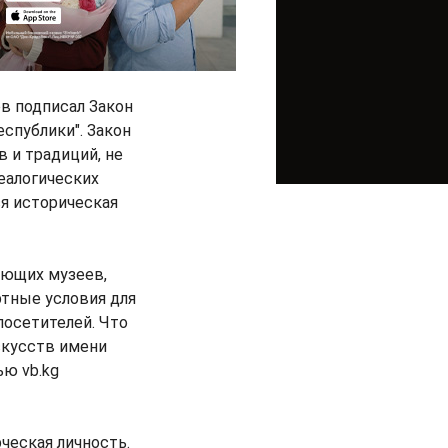
в подписал Закон
спублики". Закон
 и традиций, не
еалогических
я историческая
ующих музеев,
тные условия для
посетителей. Что
скусств имени
ью vb.kg
рческая личность.