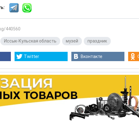
сть:
.kg/440560
,
Иссык-Кульская область
,
музей
,
праздник
Twitter
Вконтакте