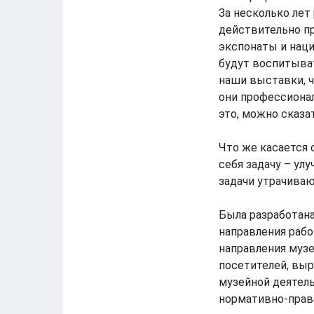
За несколько лет
действительно пр
экспонаты и нац
будут воспитыва
наши выставки, ч
они профессионал
это, можно сказа
Что же касается 
себя задачу – ул
задачи утрачива
Была разработан
направления рабо
направления муз
посетителей, вы
музейной деятел
нормативно-право