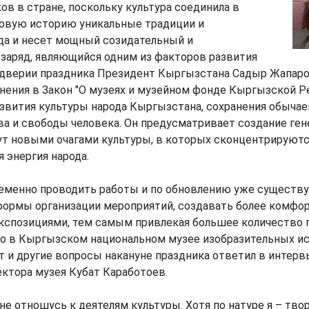
ов в стране, поскольку культура соединила в
ковую историю уникальные традиции и
да и несет мощный созидательный и
заряд, являющийся одним из факторов развития
ддверии праздника Президент Кыргызстана Садыр Жапаро
нения в Закон "О музеях и музейном фонде Кыргызской Ре
азвития культуры народа Кыргызстана, сохранения обычаев
а и свободы человека. Он предусматривает создание ген
ут новыми очагами культуры, в которых сконцентрируютс
я энергия народа.
еменно проводить работы и по обновлению уже существ
формы организации мероприятий, создавать более комфор
кспозициями, тем самым привлекая большее количество 
ого в Кыргызском национальном музее изобразительных и
от и другие вопросы накануне праздника ответил в интерв
ктора музея Кубат Каработоев.
 не отношусь к деятелям культуры. Хотя по натуре я – тво