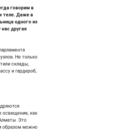
егда говорим в
м теле. Даже в
ьница одного из
 нас другая
 парламента
узлов. Не только
стили склады,
ассу и гардероб,
едряются
е освещение, как
Алматы. Это
им образом можно