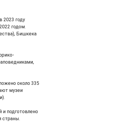
в 2023 году
2022 годом.
ества), Бишкека
орико-
заповедниками,
ложено около 335
ают музеи
).
й и подготовлено
я страны.