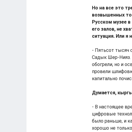
Но на все это тр
возвышенных тон
Русском музее в
его залов, не хв
ситуация. Или я 
- Пятьсот тысяч 
Садык Шер-Нияз. 
обогрели, но и о
провели шлифовку
капитально почис
Думается, кыргы
- В настоящее вр
цифровые техноло
было раньше, и к
хорошо не только