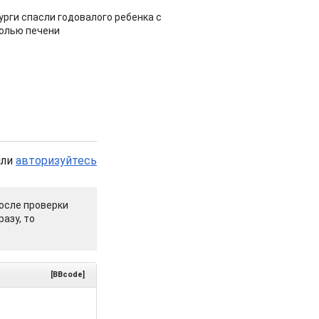
урги спасли годовалого ребенка с
холью печени
или
авторизуйтесь
осле проверки
азу, то
[BBcode]