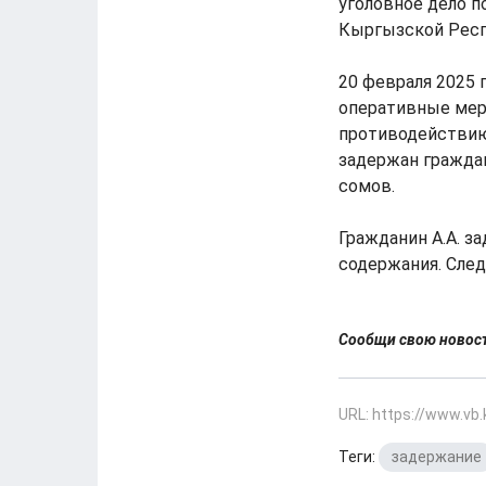
уголовное дело п
Кыргызской Респ
20 февраля 2025 
оперативные мер
противодействию
задержан граждан
сомов.
Гражданин А.А. з
содержания. След
Сообщи свою ново
URL: https://www.vb
Теги:
задержание