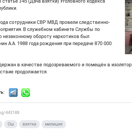
о статье 345 (Дача взятки) Уголовного кодекса
ублики.
года сотрудники СВР МВД провели следственно-
оприятия. В служебном кабинете Службы по
 незаконному обороту наркотиков был
ин А.А. 1988 года рождения при передаче 870 000
адержан в качестве подозреваемого и помещён в изолято
ствие продолжается.
сть:
.kg/443188
,
Ош
,
взятка
,
милиция