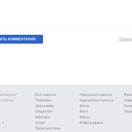
Прави
ий Бишкек"
Все новости
Народные новости
Фин
ресурсах
Политика
Кыргызская пресса
грам
Экономика
Блоги
Прав
Общество
Фото
Спра
Культура
Видео
 2.
Спорт
Инфографика
Происшествия