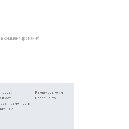
ла комментирования
ансовая
Рекламодателям
отность
Пресс-центр
овая грамотность
вка "ВБ"