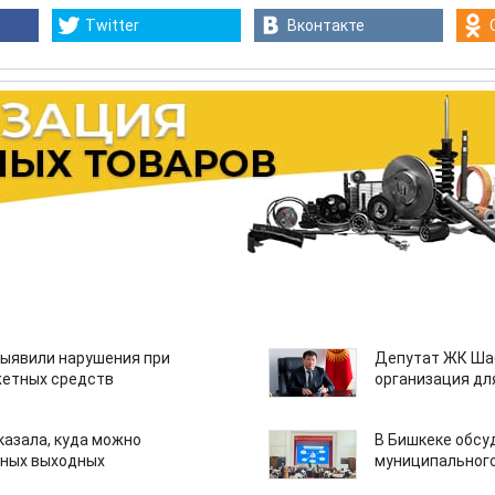
Twitter
Вконтакте
ыявили нарушения при
Депутат ЖК Шаб
етных средств
организация дл
казала, куда можно
В Бишкеке обсу
нных выходных
муниципального