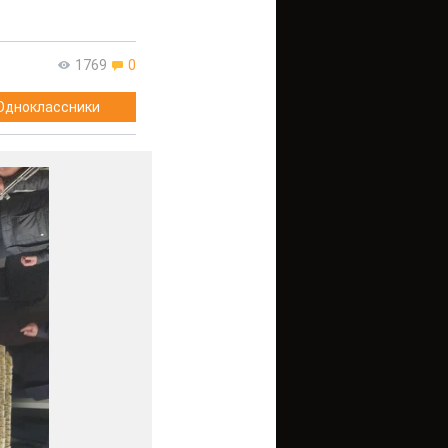
1769
0
Одноклассники