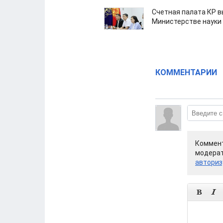
Счетная палата КР в
Министерстве науки
КОММЕНТАРИИ
Коммент
модерат
авториз

