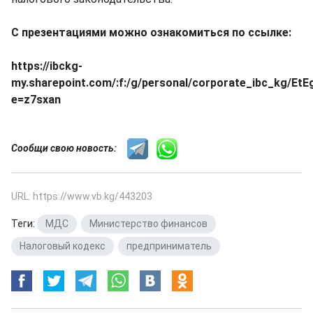
С презентациями можно ознакомиться по ссылке:
https://ibckg-
my.sharepoint.com/:f:/g/personal/corporate_ibc_kg/
e=z7sxan
Сообщи свою новость:
URL: https://www.vb.kg/443203
Теги:
МДС
,
Министерство финансов
,
Налоговый кодекс
,
предприниматель