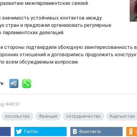
 развитию межпарламентских связей.
л значимость устойчивых контактов между
х стран и предложил организовать регулярные
 парламентских делегаций.
чи стороны подтвердили обоюдную заинтересованность 
торонних отношений и договорились продолжить констру
по всем обсуждаемым вопросам.
сть:
.kg/444131
,
посольство
,
Франция
,
сотрудничество
,
Кыргызстан
Twitter
Вконтакте