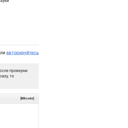
ауки
или
авторизуйтесь
осле проверки
азу, то
[BBcode]