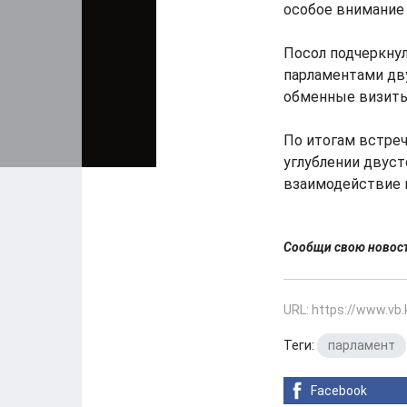
особое внимание
Посол подчеркну
парламентами дву
обменные визиты
По итогам встре
углублении двус
взаимодействие 
Сообщи свою ново
URL: https://www.vb
Теги:
парламент
Facebook