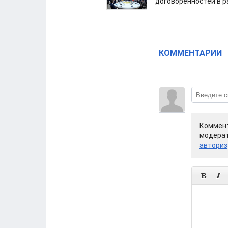
договоренностей в 
КОММЕНТАРИИ
Коммент
модерат
авториз

