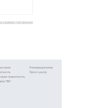
ла комментирования
ансовая
Рекламодателям
отность
Пресс-центр
овая грамотность
вка "ВБ"