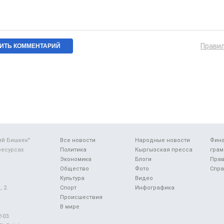
Прави
ий Бишкек"
Все новости
Народные новости
Фин
ресурсах
Политика
Кыргызская пресса
грам
Экономика
Блоги
Прав
Общество
Фото
Спра
Культура
Видео
 2.
Спорт
Инфографика
Происшествия
В мире
-03.