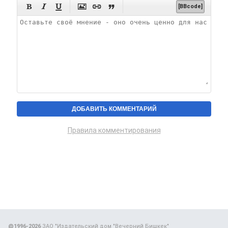






[BBcode]
Правила комментирования
@1996-2026
ЗАО "Издательский дом "Вечерний Бишкек"