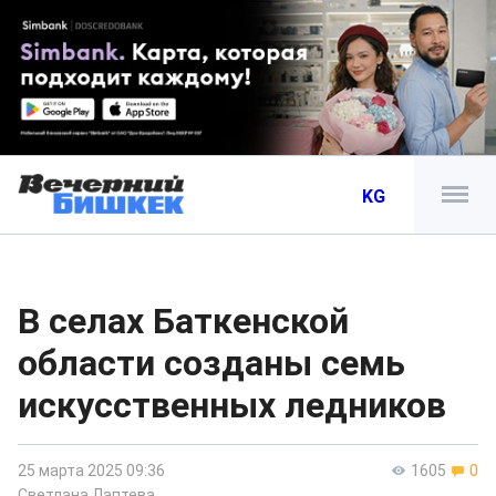
KG
В селах Баткенской
области созданы семь
искусственных ледников
25 марта 2025 09:36
1605
0
Светлана Лаптева