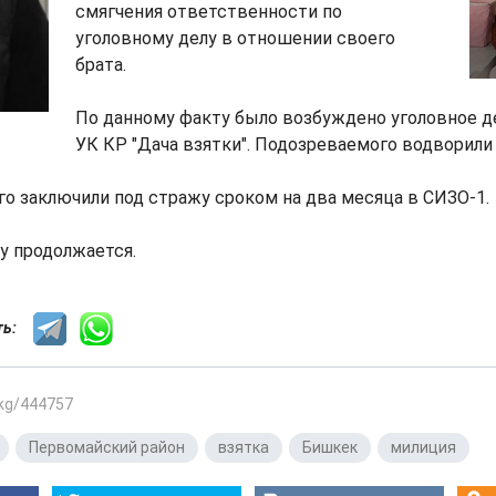
смягчения ответственности по
уголовному делу в отношении своего
брата.
По данному факту было возбуждено уголовное де
УК КР "Дача взятки". Подозреваемого водворили
о заключили под стражу сроком на два месяца в СИЗО-1.
у продолжается.
сть:
.kg/444757
,
Первомайский район
,
взятка
,
Бишкек
,
милиция