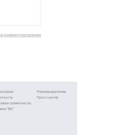
ла комментирования
ансовая
Рекламодателям
отность
Пресс-центр
овая грамотность
вка "ВБ"