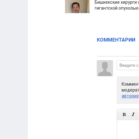
Бишкекские хирурги 
гигантской опухолью
КОММЕНТАРИИ
Коммент
модерат
авториз

