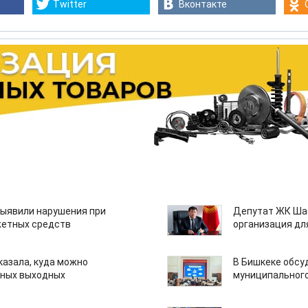
Twitter
Вконтакте
ыявили нарушения при
Депутат ЖК Шаб
етных средств
организация дл
казала, куда можно
В Бишкеке обсу
нных выходных
муниципального