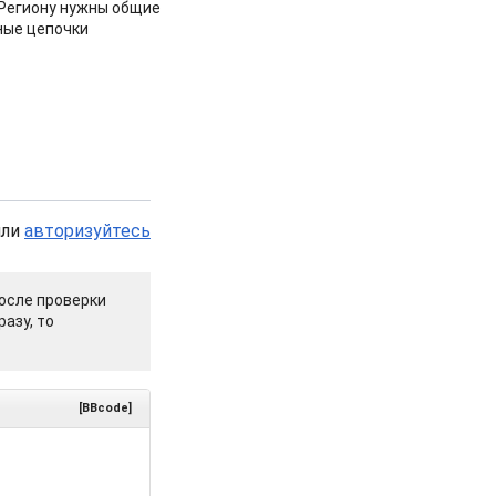
 Региону нужны общие
ные цепочки
или
авторизуйтесь
осле проверки
азу, то
[BBcode]