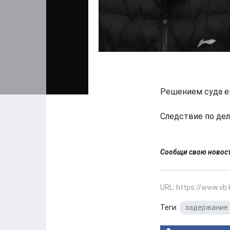
Решением суда ег
Следствие по дел
Сообщи свою ново
URL: https://www.vb
Теги:
задержание