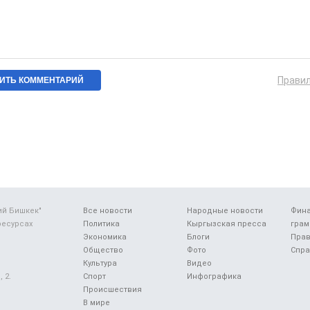
Прави
ий Бишкек"
Все новости
Народные новости
Фин
ресурсах
Политика
Кыргызская пресса
грам
Экономика
Блоги
Прав
Общество
Фото
Спра
Культура
Видео
 2.
Спорт
Инфографика
Происшествия
В мире