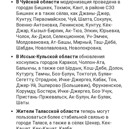
В Чуйской области
модернизация проведена в
городах Бишкек, Токмок, Кант, в районе СЭЗ
Бишкек и в таких сёлах, как Джаны-Джер,
Кунтуу, Первомайское, Чуй, Шалта, Сокулук,
Военно-Антоновка, Ленинское, Кунтуу, Кёк-
Джар, Кызыл-Бирлик, Ак-Тюз, Эпкин, Юрьевка,
Чолок, Ак-Джол, Селекционное, Уч-Эмчек,
Молдовановка, Ат-Башы, Мирный, Таш-Дёбё,
Шабдан, Новопавловка, Новопокровка;
В Иссык-Кульской области
обновления
коснулись городов Каракол, Чолпон-Ата,
Балыкчы, а также сел Ырдык, Кош-Дебе, Долон,
Кутургу, Тамчы, Боз-Булун, Токтогул, Булан-
Сегетту, Отрадное, Ичке-Джергез, Кабак, Тон,
Джер-Уй, Эшперово (Большевик), Фрунзенское,
Корумду, Бостери, Ичке-Джергез, Боз-Учук,
Пристань-Пржевальск, Ак-Булун, Ак-Булак,
Шаты.
Жители Таласской области
теперь могут
пользоваться более стабильной связью в
городе Таласе, а также в сёлах Шекер, Кек-
Кашат, Кек-Кашат, Калба;