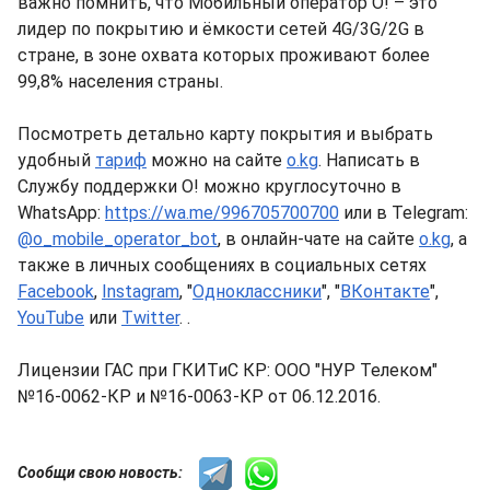
важно помнить, что Мобильный оператор О! – это
лидер по покрытию и ёмкости сетей 4G/3G/2G в
стране, в зоне охвата которых проживают более
99,8% населения страны.
Посмотреть детально карту покрытия и выбрать
удобный
тариф
можно на сайте
o.kg
. Написать в
Службу поддержки О! можно круглосуточно в
WhatsApp:
https://wa.me/996705700700
или в Telegram:
@o_mobile_operator_bot
, в онлайн-чате на сайте
o.kg
, а
также в личных сообщениях в социальных сетях
Facebook
,
Instagram
, "
Одноклассники
", "
ВКонтакте
",
YouTube
или
Twitter
. .
Лицензии ГАС при ГКИТиС КР: ООО "НУР Телеком"
№16-0062-КР и №16-0063-КР от 06.12.2016.
Сообщи свою новость: