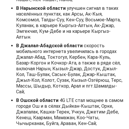
В Нарынской области
улучшен сигнал в таких
населённых пунктах, как Арсы, Ак-Кыя,
Комсомол, Талды-Суу, Кен-Суу, Восьмое-Марта,
Куланак, в карьере Кыргыз-Алтын, Ак-Джар,
Эмгекчил, Кум-Дебе и на карьере Кыргыз-
Алтын.
В Джалал-Абадской области
скорость
мобильного интернета увеличилась в городах
Джалал-Абад, Токтогул, Кербен, Кара-Куль,
Базар-Коргон и Кочкор-Ата, а также в ряде сёл,
включая Нарын, Кызыл-Джар, Достук, Джыл-
Кол, Таш-Булак, Сасык-Булак, Джар-Кыштак,
Джыл-Кол, Колот, Сузак, Кызыл-Озгёрюш, Терс,
Массы, Шыдыр, Коткор, Арал и пгт.Шамалды-
Сай;
В Ошской области
4G LTE стал мощнее в самом
городе Ош и в сёлах Дыйкан-Кыштак, Орке,
Джапалак, Кашка-Терек, Учкун, Джетим-Дебе,
Кенеш, Каарман, Мамажан, Коо-Чаты,
Чычырканак, Буйга, Араван, Кен-Сай;