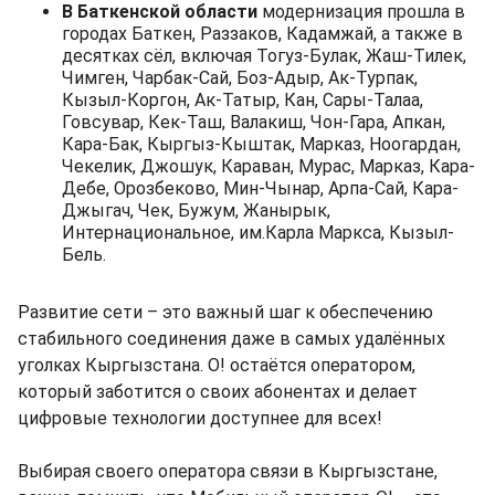
В Баткенской области
модернизация прошла в
городах Баткен, Раззаков, Кадамжай, а также в
десятках сёл, включая Тогуз-Булак, Жаш-Тилек,
Чимген, Чарбак-Сай, Боз-Адыр, Ак-Турпак,
Кызыл-Коргон, Ак-Татыр, Кан, Сары-Талаа,
Говсувар, Кек-Таш, Валакиш, Чон-Гара, Апкан,
Кара-Бак, Кыргыз-Кыштак, Марказ, Ноогардан,
Чекелик, Джошук, Караван, Мурас, Марказ, Кара-
Дебе, Орозбеково, Мин-Чынар, Арпа-Сай, Кара-
Джыгач, Чек, Бужум, Жанырык,
Интернациональное, им.Карла Маркса, Кызыл-
Бель.
Развитие сети – это важный шаг к обеспечению
стабильного соединения даже в самых удалённых
уголках Кыргызстана. О! остаётся оператором,
который заботится о своих абонентах и делает
цифровые технологии доступнее для всех!
Выбирая своего оператора связи в Кыргызстане,