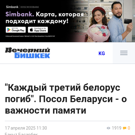
KG
"Каждый третий белорус
погиб". Посол Беларуси - о
важности памяти
17 апреля 2025 11:30
1919
0
Бакыт Басарбек