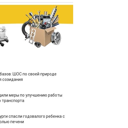
азов: ШОС по своей природе
я созидания
дили меры по улучшению работы
 транспорта
урги спасли годовалого ребенка с
холью печени