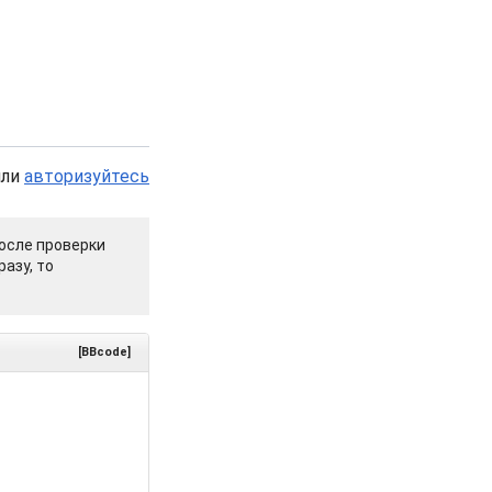
или
авторизуйтесь
осле проверки
азу, то
[BBcode]