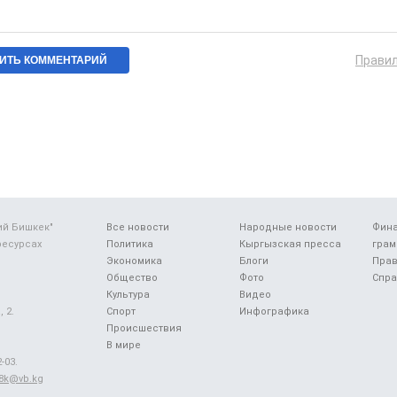
Прави
ий Бишкек"
Все новости
Народные новости
Фин
ресурсах
Политика
Кыргызская пресса
грам
Экономика
Блоги
Прав
Общество
Фото
Спра
Культура
Видео
 2.
Спорт
Инфографика
Происшествия
В мире
-03.
48k@vb.kg