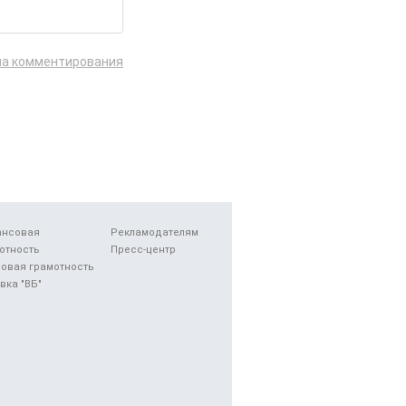
ла комментирования
ансовая
Рекламодателям
отность
Пресс-центр
овая грамотность
вка "ВБ"