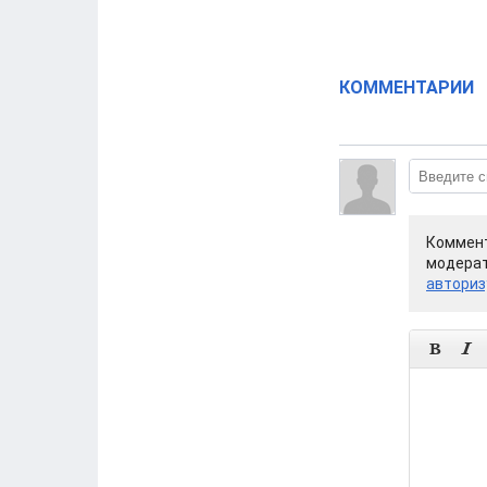
КОММЕНТАРИИ
Коммент
модерат
авториз

