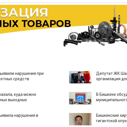
ыявили нарушения при
Депутат ЖК Шаб
етных средств
организация дл
казала, куда можно
В Бишкеке обсу
нных выходных
муниципального
ыявила нарушения в
Бишкекские хир
гигантской опу