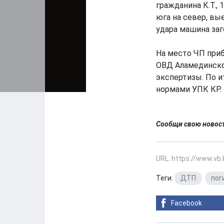
гражданина К.Т., 
юга на север, вы
удара машина заг
На место ЧП приб
ОВД Аламединско
экспертизы. По и
нормами УПК КР.
Сообщи свою ново
URL: https://www.vb
Теги:
ДТП
,
пог
Facebook