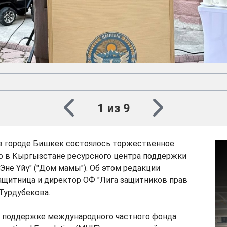
1 из 9
 в городе Бишкек состоялось торжественное
о в Кыргызстане ресурсного центра поддержки
"Эне Үйү" ("Дом мамы"). Об этом редакции
ащитница и директор ОФ "Лига защитников прав
 Турдубекова.
и поддержке международного частного фонда