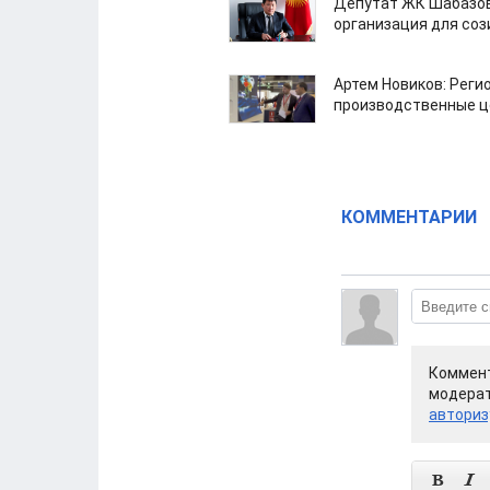
Депутат ЖК Шабазов
организация для со
Артем Новиков: Реги
производственные ц
КОММЕНТАРИИ
Коммент
модерат
авториз

