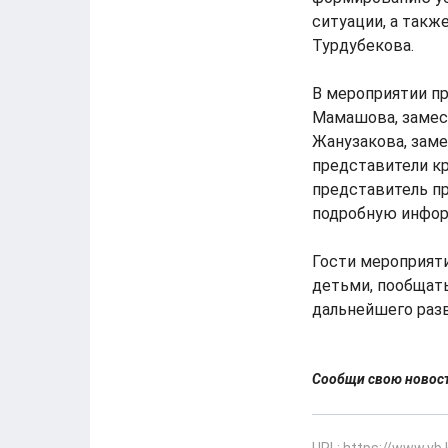
ситуации, а такж
Турдубекова.
В мероприятии пр
Мамашова, замест
Жанузакова, зам
представители к
представитель п
подробную инфор
Гости мероприят
детьми, пообщать
дальнейшего раз
Сообщи свою ново