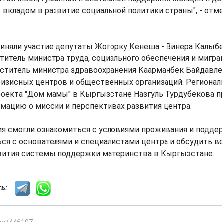
е вкладом в развитие социальной политики страны", - отм
иняли участие депутаты Жогорку Кенеша - Винера Калыбе
итель министра труда, социального обеспечения и мигр
еститель министра здравоохранения Каарманбек Байдавле
ризисных центров и общественных организаций. Региона
роекта "Дом мамы" в Кыргызстане Назгуль Турдубекова 
мацию о миссии и перспективах развития центра.
ия смогли ознакомиться с условиями проживания и подд
ся с основателями и специалистами центра и обсудить 
вития системы поддержки материнства в Кыргызстане.
сть: