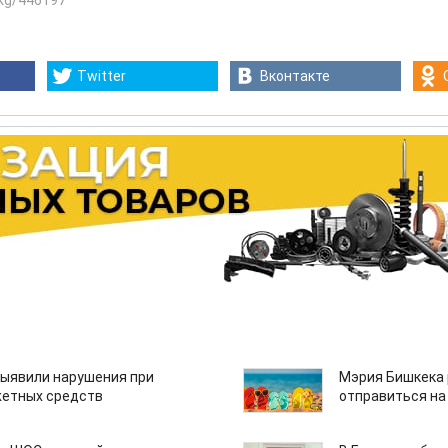
.kg/446197
Twitter
Вконтакте
ыявили нарушения при
Мэрия Бишкека 
етных средств
отправиться на