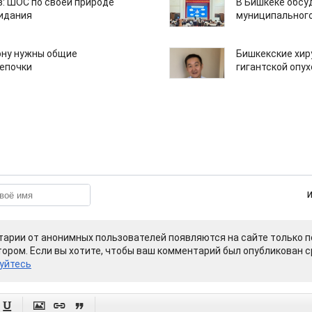
: ШОС по своей природе
В Бишкеке обсу
зидания
муниципального
ону нужны общие
Бишкекские хир
епочки
гигантской опу
арии от анонимных пользователей появляются на сайте только п
ором. Если вы хотите, чтобы ваш комментарий был опубликован ср
уйтесь



