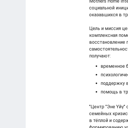
Mothers Home Inte
социальной иниц
оказавшихся в тр
Цель и миссия це
комплексная пом
восстановление 
самостоятельнос
получают:
временное б
психологич
поддержку в
помощь в тр
"Центр "Эне Үйү"
семейных кризис
в тёплой и содер
формированию ус