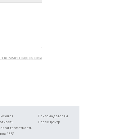
ла комментирования
ансовая
Рекламодателям
отность
Пресс-центр
овая грамотность
вка "ВБ"