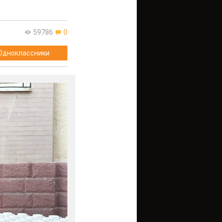
59786
0
Одноклассники