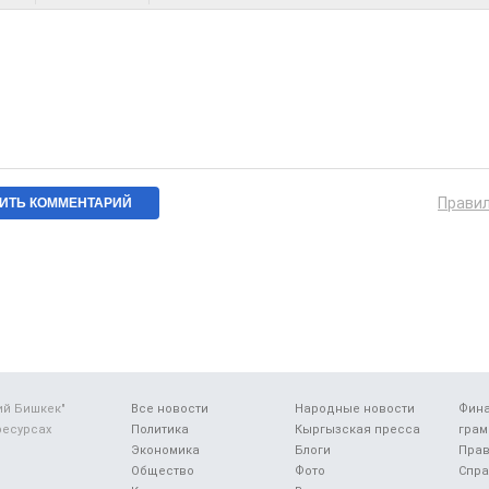
Прави
ий Бишкек"
Все новости
Народные новости
Фин
ресурсах
Политика
Кыргызская пресса
грам
Экономика
Блоги
Прав
Общество
Фото
Спра