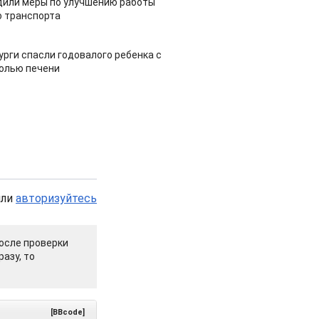
дили меры по улучшению работы
 транспорта
урги спасли годовалого ребенка с
холью печени
или
авторизуйтесь
осле проверки
азу, то
[BBcode]