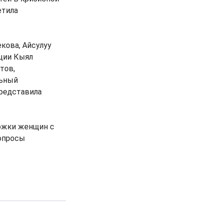
етила
кова, Айсулуу
ации Кыял
тов,
льный
представила
ержки женщин с
вопросы