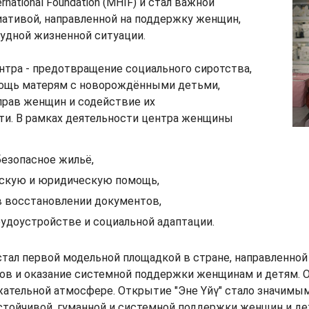
rnational Foundation (MHIF) и стал важной
иативой, направленной на поддержку женщин,
удной жизненной ситуации.
нтра - предотвращение социального сиротства,
ощь матерям с новорождёнными детьми,
прав женщин и содействие их
ти. В рамках деятельности центра женщины
езопасное жильё,
ескую и юридическую помощь,
 восстановлении документов,
удоустройстве и социальной адаптации.
 стал первой модельной площадкой в стране, направленной
ов и оказание системной поддержки женщинам и детям.
жательной атмосфере. Открытие "Эне Үйү" стало значимым
тойчивой, гуманной и системной поддержки женщин и де