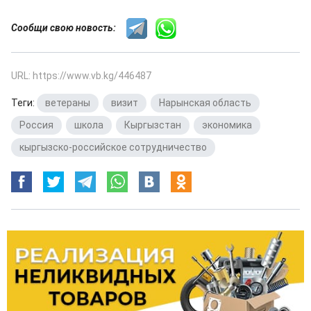
Сообщи свою новость:
URL: https://www.vb.kg/446487
Теги:
ветераны
,
визит
,
Нарынская область
,
Россия
,
школа
,
Кыргызстан
,
экономика
,
кыргызско-российское сотрудничество