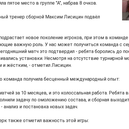
а пятое место в группе "А", набрав 8 очков.
вный тренер сборной Максим Лисицин подвёл
подрастает новое поколение игроков, при этом в команде
ающие важную роль. У нас может получиться команда с с
егодняшний матч это подтвердил - ребята боролись до п
ивались установки. Несмотря на отсутствие турнирной м
 и жёстким, - отметил Лисицин.
то команда получила бесценный международный опыт:
матчей за 10 месяцев, и это колоссальная работа. Ребята 
лнили задачу по омоложению состава, и сборная выходи
- анализ и постановка новых задач.
ерк также отметил важность этой игры: