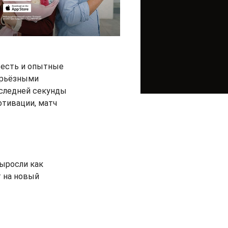
 есть и опытные
ерьёзными
оследней секунды
отивации, матч
выросли как
т на новый