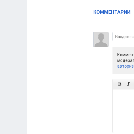
КОММЕНТАРИИ
Коммент
модерат
авториз

