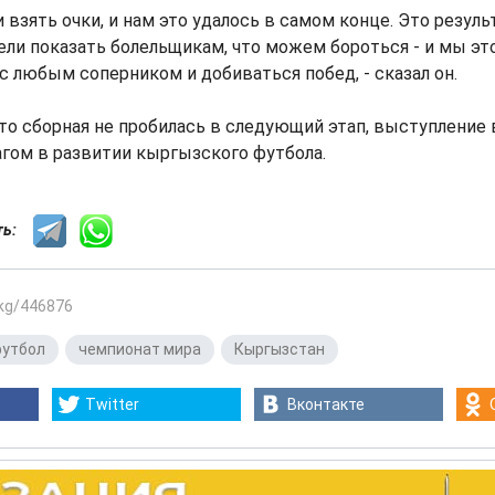
и взять очки, и нам это удалось в самом конце. Это резул
ли показать болельщикам, что можем бороться - и мы эт
с любым соперником и добиваться побед, - сказал он.
что сборная не пробилась в следующий этап, выступление
гом в развитии кыргызского футбола.
сть:
.kg/446876
утбол
,
чемпионат мира
,
Кыргызстан
Twitter
Вконтакте