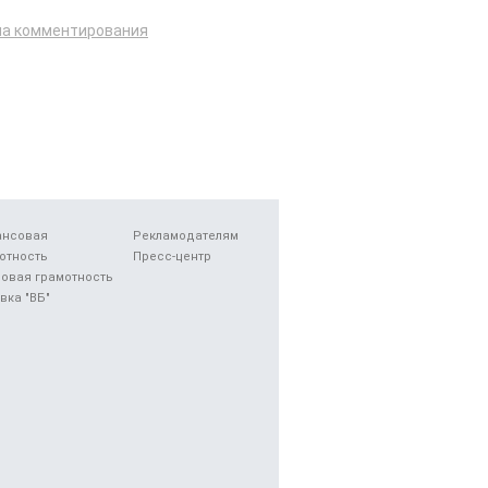
ла комментирования
ансовая
Рекламодателям
отность
Пресс-центр
овая грамотность
вка "ВБ"