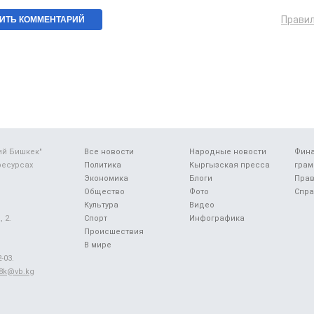
Прави
ий Бишкек"
Все новости
Народные новости
Фин
ресурсах
Политика
Кыргызская пресса
грам
Экономика
Блоги
Прав
Общество
Фото
Спра
Культура
Видео
 2.
Спорт
Инфографика
Происшествия
В мире
-03.
48k@vb.kg