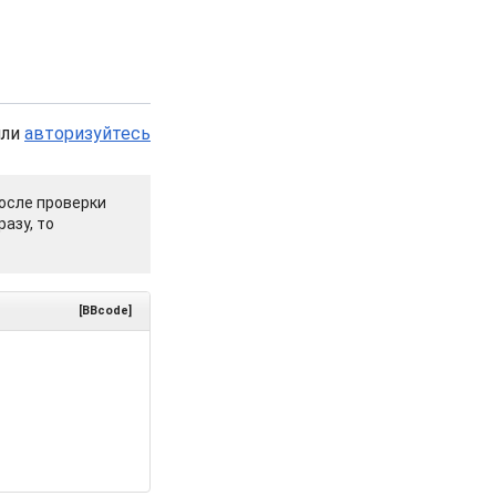
или
авторизуйтесь
осле проверки
азу, то
[BBcode]