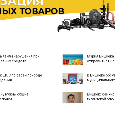
ыявили нарушения при
Мэрия Бишкека 
етных средств
отправиться на
: ШОС по своей природе
В Бишкеке обсу
зидания
муниципального
ону нужны общие
Бишкекские хир
епочки
гигантской опу