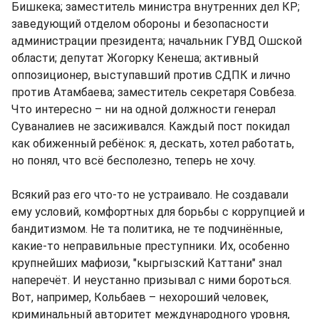
Бишкека; заместитель министра внутренних дел КР;
заведующий отделом обороны и безопасности
администрации президента; начальник ГУВД Ошской
области; депутат Жогорку Кенеша; активный
оппозиционер, выступавший против СДПК и лично
против Атамбаева; заместитель секретаря Совбеза.
Что интересно – ни на одной должности генерал
Суваналиев не засиживался. Каждый пост покидал
как обиженный ребёнок: я, дескать, хотел работать,
но понял, что всё бесполезно, теперь не хочу.
Всякий раз его что-то не устраивало. Не создавали
ему условий, комфортных для борьбы с коррупцией и
бандитизмом. Не та политика, не те подчинённые,
какие-то неправильные преступники. Их, особенно
крупнейших мафиози, "кыргызский Каттани" знал
наперечёт. И неустанно призывал с ними бороться.
Вот, например, Кольбаев – нехороший человек,
криминальный авторитет международного уровня,