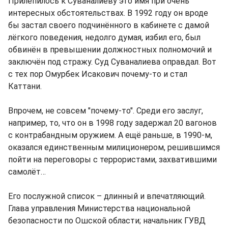
Прилепилось к Суваналиеву это имя при очень
интересных обстоятельствах. В 1992 году он вроде
бы застал своего подчинённого в кабинете с дамой
лёгкого поведения, недолго думая, избил его, был
обвинён в превышении должностных полномочий и
заключён под стражу. Суд Суваналиева оправдал. Вот
с тех пор Омурбек Исакович почему-то и стал
Каттани.
Впрочем, не совсем "почему-то". Среди его заслуг,
например, то, что он в 1998 году задержал 20 вагонов
с контрабандным оружием. А ещё раньше, в 1990-м,
оказался единственным милиционером, решившимся
пойти на переговоры с террористами, захватившими
самолёт…
Его послужной список – длинный и впечатляющий.
Глава управления Министерства национальной
безопасности по Ошской области; начальник ГУВД