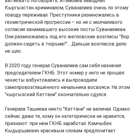
витиевато поговорить. Атамбаев наводнил
Кыргызстан криминалом, Суваналиев очень по этому
поводу переживал. Преступники размножались в
геометрической прогрессии – но не с молчаливого
согласия занимавшего высокие посты Суваналиева.
Они размножались под его жегловские возгласы "Вор
должен сидеть в тюрьме!"… Дальше возгласов дело
не шло.
В 2020 году генерал Суваналиев сам себя назначил
председателем ГКНБ. Этот номер у него не прошёл:
чекисты взбунтовались и выпроводили
самопровозглашённого начальника восвояси. На этом
"кыргызский Каттани" окончательно сдулся.
Генерала Ташиева никто "Каттани" не величал. Однако
сейчас даже те, кому он категорически не нравится,
признают: при нём ГКНБ заработал. Камчыбек
Кыдыршаевич красивым словам предпочитает