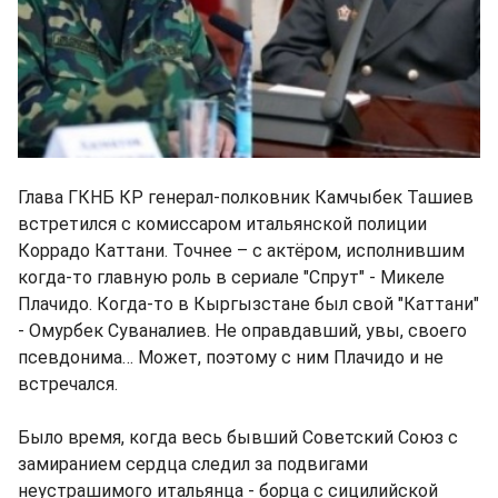
Глава ГКНБ КР генерал-полковник Камчыбек Ташиев
встретился с комиссаром итальянской полиции
Коррадо Каттани. Точнее – с актёром, исполнившим
когда-то главную роль в сериале "Спрут" - Микеле
Плачидо. Когда-то в Кыргызстане был свой "Каттани"
- Омурбек Суваналиев. Не оправдавший, увы, своего
псевдонима… Может, поэтому с ним Плачидо и не
встречался.
Было время, когда весь бывший Советский Союз с
замиранием сердца следил за подвигами
неустрашимого итальянца - борца с сицилийской