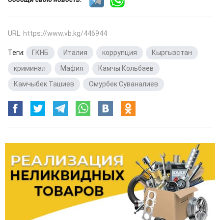
URL: https://www.vb.kg/446944
Теги:
ГКНБ
,
Италия
,
коррупция
,
Кыргызстан
,
криминал
,
Мафия
,
Камчы Кольбаев
,
Камчыбек Ташиев
,
Омурбек Суваналиев