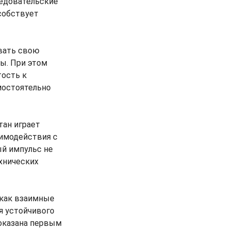
едовательские
собствует
вать свою
ты. При этом
тость к
мостоятельно
тан играет
аимодействия с
ый импульс не
хнических
 как взаимные
я устойчивого
доказана первым