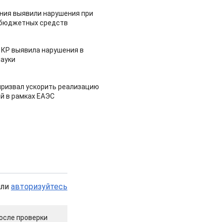
ия выявили нарушения при
 бюджетных средств
 КР выявила нарушения в
ауки
призвал ускорить реализацию
й в рамках ЕАЭС
или
авторизуйтесь
осле проверки