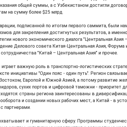
казания общей суммы, а с Узбекистаном достигли договор
ам на сумму более $25 млрд.
арации, подписанной по итогам первого саммита, были н
змов для закрепления достигнутых результатов, а именно
егии нового экономического диалога "Центральная Азия –
дение Делового совета Китая-Центральная Азия, Форума 
сотрудничества "Китай – Центральная Азия" и прочее.
 играет важную роль в транспортно-логистических страте
ксте инициативы "Один пояс - один путь". Регион связыв
остоком, Европой и Южной Азией, а потому развитие жел
идоров, сухих портов и цифровой таможни - приоритет дл
сходятся: страны региона заинтересованы в диверсифика
ооборота и создании новых рабочих мест, а Китай - в уст
с партнерами.
охватывает и гуманитарную сферу. Программы студенчес