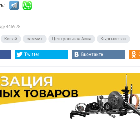
сть:
.kg/446978
,
Китай
,
саммит
,
Центральная Азия
,
Кыргызстан
Twitter
Вконтакте