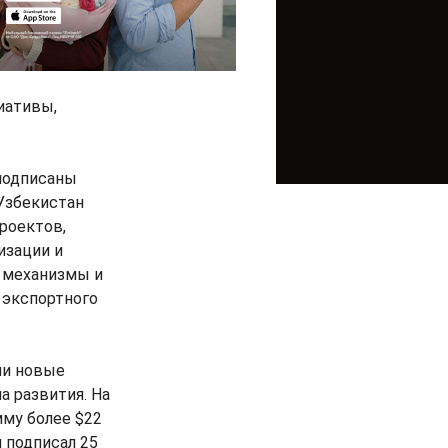
иативы,
подписаны
Узбекистан
роектов,
изации и
 механизмы и
 экспортного
ии новые
а развития. На
мму более $22
 подписал 25