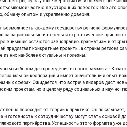
вые центры, культурные мероприятия и совместные иссл
еотъемлемой частью двусторонних повесток. Все это спо
, обмену опытом и укреплению доверия.
т возможность каждому государству региона формулиро
сь на национальные интересы и стратегические приорите
тре внимания остаются равноправие, прагматизм и откры
ай предлагает конкретные проекты, а страны региона са
е из них наиболее актуальны и полезны.
ичным выбором для проведения второго саммита - Казахс
региональной кооперации и имеет значительный опыт вз
азных сферах. Ожидается, что встреча лидеров даст нов
ским проектам, но и целому ряду социальных и научно-те
тепенно переходит от теории к практике. Он показывает,
е и готовность к сотрудничеству могут стать основой дл
планового партнёрства. Успешность этого формата уже 