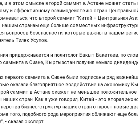
, и в этом смысле второй саммит в Астане может стать 
сному и эффективному взаимодействию стран Центральной
мневаться, что второй саммит "Китай + Центральная Азия
 нашим странам еще больше совместных инфраструктур
ся вопросов безопасности, которые важны в нашем регион
ятель Тилек Усупов.
ния придерживается и политолог Бакыт Бакетаев, по слов
о саммита в Сиане, Кыргызстан получил немало дивиденд
ах первого саммита в Сиане были подписаны ряд важней
рые оказали благоприятное воздействие на экономику Кы
торой саммит в Астане окажет не меньшее положительное
 наших стран. Как я уже говорил, Китай - это вторая экон
нерства бизнес-структур наших стран откроет новые дв
ме того, подобного рода мероприятия сближают еще бол
, - сказал эксперт.