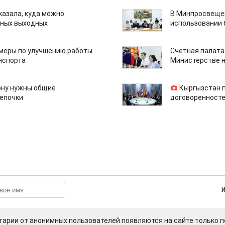
казала, куда можно
В Минпросвещен
нных выходных
использовании
 меры по улучшению работы
Счетная палата
нспорта
Министерстве н
ону нужны общие
Кыргызстан 
епочки
договоренносте
арии от анонимных пользователей появляются на сайте только п