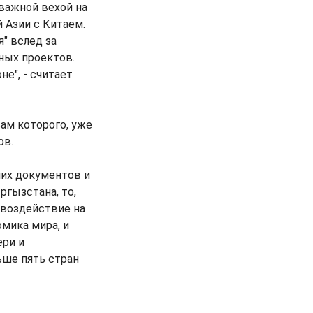
важной вехой на
 Азии с Китаем.
" вслед за
ных проектов.
е", - считает
ам которого, уже
ов.
ших документов и
ргызстана, то,
 воздействие на
омика мира, и
ери и
ьше пять стран