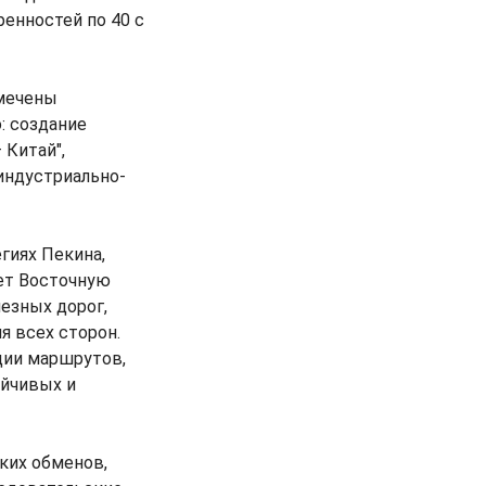
енностей по 40 c
амечены
: создание
 Китай",
индустриально-
гиях Пекина,
ает Восточную
езных дорог,
я всех сторон.
ции маршрутов,
ойчивых и
ких обменов,