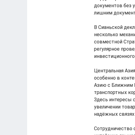
документов без у
лишним документ
В Сианьской декл
несколько механи
совместной Страт
регулярное прове
инвестиционного 
Центральная Азия
особенно в конте
Азию с Ближним В
транспортных кор
Здесь интересы 
увеличении товар
надёжных связях 
Сотрудничество 