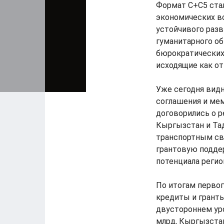
Формат C+C5 ста
экономических в
устойчивого разв
гуманитарного о
бюрократических
исходящие как от
Уже сегодня вид
соглашения и мем
договорились о 
Кыргызстан и Та
транспортным св
грантовую подде
потенциала регио
По итогам перво
кредиты и гранты
двустороннем уро
млрд, Кыргызстан