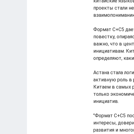
китайские языко
проекты стали н
взаимопониманию
Формат C+C5 дае
повестку, опирая
важно, что в цен
инициативам. Кит
определяют, каки
Астана стала лог
активную роль в 
Китаем в самых р
только экономиче
инициатив.
"Формат C+C5 пос
интересы, довери
развития и много