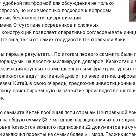
л удобной платформой для обсуждения не только
опросов, но и совместных подходов к вопросам
ития, безопасности, цифровизации,
бмена. Отсутствие посредников и сложных
 конструкций позволяет оперативно согласовывать иниц
 Пекина, так и от самих государств Центральной Азии.
ны первые результаты. По итогам первого саммита были 
орандумы на десятки миллиардов долларов. Казахстан и 
реализации крупных промышленных и инфраструктурных п
джикистан ведут активный диалог по энергетике, цифров
язям. Китай, в свою очередь, предложил инвестиционные
ржку, ориентированную на развитие производственного и
на.
го саммита Китай пообещал пяти странам Центральной Аз
 на общую сумму $3,7 млрд для наращивания их потенциал
вне Казахстан заявил о подписании 22 документов на су
 заключил проекты на сумму более $1 млрд, Таджикистан