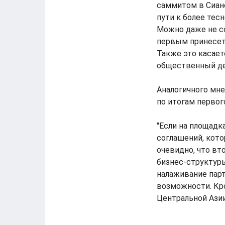
саммитом в Сиане
пути к более те
Можно даже не со
первым принесет
Также это касает
общественный де
Аналогичного мне
по итогам первог
"Если на площадк
соглашений, кото
очевидно, что в
бизнес-структуры
налаживание парт
возможности. Кро
Центральной Азии"