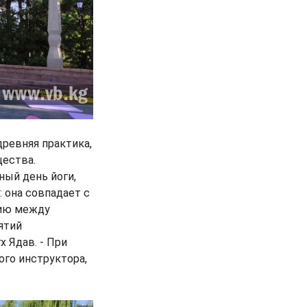
древняя практика,
ества.
ый день йоги,
 она совпадает с
нию между
ятий
 Ядав. - При
ого инструктора,