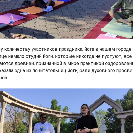
у количеству участников праздника, йога в нашем городе 
ице немало студий йоги, которые никогда не пустуют, вс
ются древней, признанной в мире практикой оздоровлени
казала одна из почитательниц йоги, ради духовного просве
нса.