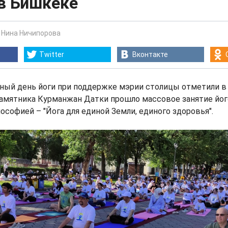
в Бишкеке
-
Нина Ничипорова
Twitter
Вконтакте
ный день йоги при поддержке мэрии столицы отметили в
амятника Курманжан Датки прошло массовое занятие його
лософией – "Йога для единой Земли, единого здоровья".