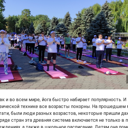
ак и во всем мире, йога быстро набирает популярность. И 
изической технике все возрасты покорны. На прошедшем
стати, были люди разных возрастов, некоторые пришли да
ряде стран эта древняя система включается не только в 
ждениях, а также в школьное расписание. Детям она пом