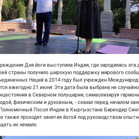
реждения Дня йоги выступила Индия, где зародилась эта 
оей страны получило широкую поддержку мирового сообщ
ъединенных Наций в 2014 году был учрежден Международн
ся ежегодно 21 июня. Эта дата была выбрана не случайно:
лнцестояния в Северном полушарии, символизируя гармо
одой, физическим и духовным, - сказал перед началом зан
Полномочный Посол Индии в Кыргызстане Бирендер Сингх
 также проходят занятия йогой под руководством опытн
щать их немало.