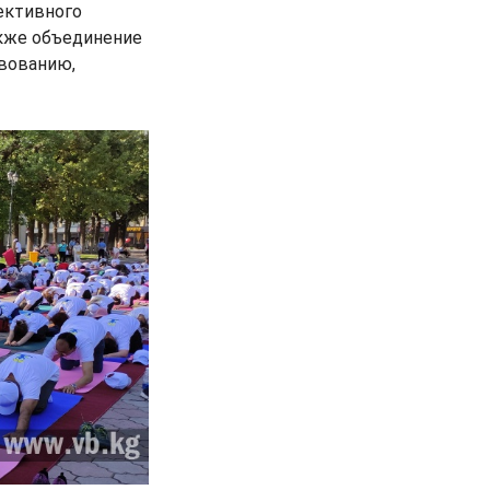
ективного
акже объединение
твованию,