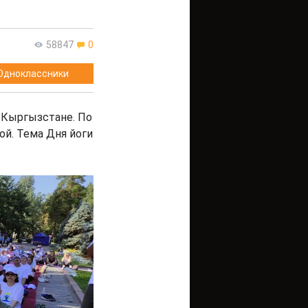
58847
0
Одноклассники
 Кыргызстане. По
й. Тема Дня йоги