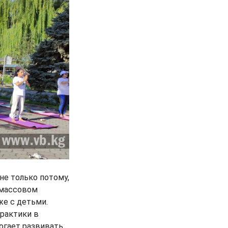
не только потому,
 массовом
же с детьми.
практики в
огает развивать