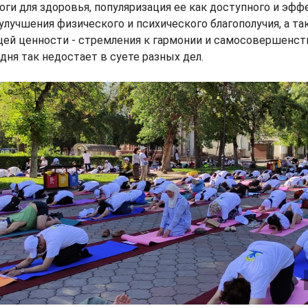
ги для здоровья, популяризация ее как доступного и эфф
улучшения физического и психического благополучия, а т
щей ценности - стремления к гармонии и самосовершенс
дня так недостает в суете разных дел.