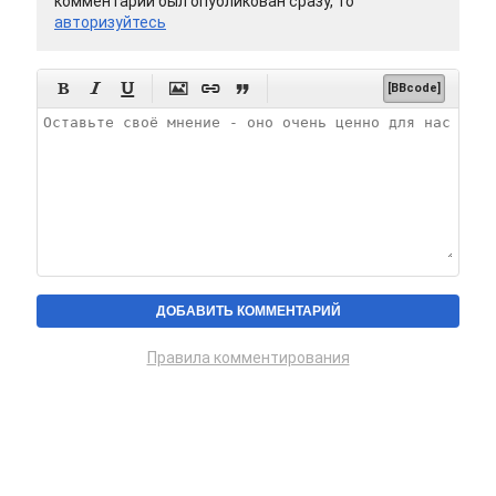
комментарий был опубликован сразу, то
авторизуйтесь






[BBcode]
Правила комментирования