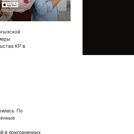
ргызской
 меры
ьства КР в
илась. По
жённые
й в приграничных