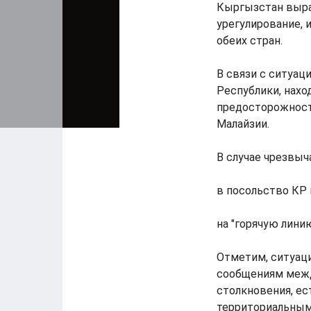
Кыргызстан выра
урегулирование, 
обеих стран.
В связи с ситуа
Республики, нахо
предосторожност
Малайзии.
В случае чрезвы
в посольство КР 
на "горячую лини
Отметим, ситуаци
сообщениям межд
столкновения, ес
территориальным