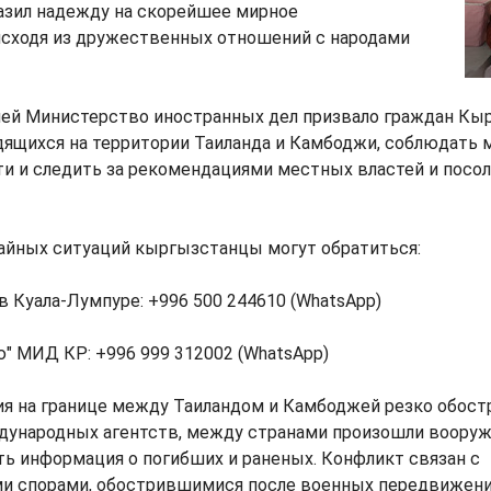
зил надежду на скорейшее мирное
исходя из дружественных отношений с народами
цией Министерство иностранных дел призвало граждан Кы
дящихся на территории Таиланда и Камбоджи, соблюдать
и и следить за рекомендациями местных властей и посол
чайных ситуаций кыргызстанцы могут обратиться:
в Куала-Лумпуре: +996 500 244610 (WhatsApp)
ю" МИД КР: +996 999 312002 (WhatsApp)
я на границе между Таиландом и Камбоджей резко обостр
ународных агентств, между странами произошли воору
ть информация о погибших и раненых. Конфликт связан с
и спорами, обострившимися после военных передвижени