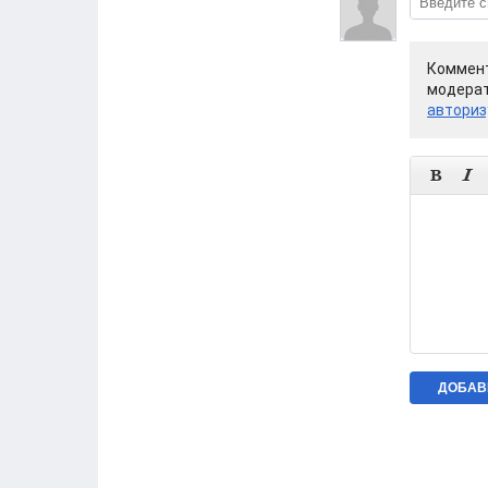
Коммент
модерат
авториз

