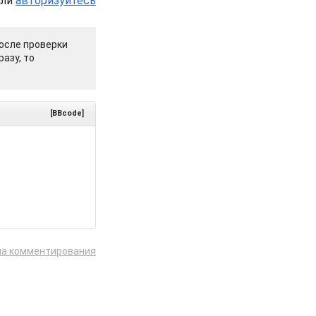
или
авторизуйтесь
осле проверки
азу, то
[BBcode]
ла комментирования