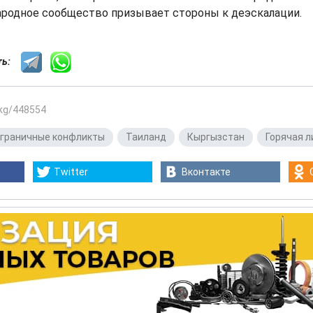
ародное сообщество призывает стороны к деэскалации.
сть:
.kg/448554
граничные конфликты
,
Таиланд
,
Кыргызстан
,
Горячая л
Twitter
Вконтакте