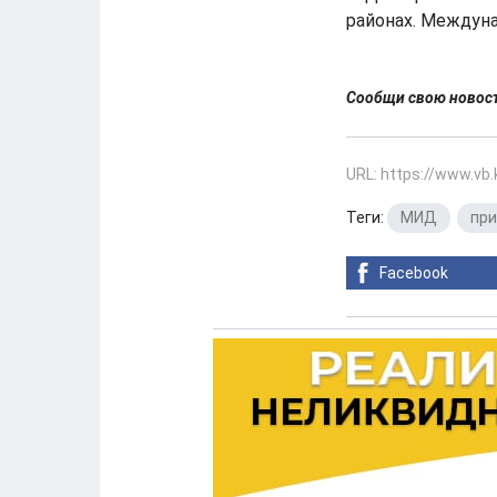
районах. Междун
Сообщи свою ново
URL: https://www.vb
Теги:
МИД
,
при
Facebook