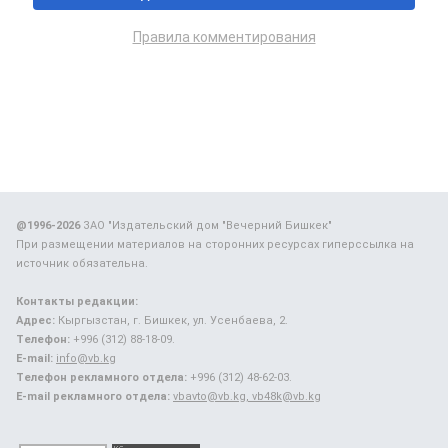
Правила комментирования
@1996-2026
ЗАО "Издательский дом "Вечерний Бишкек"
При размещении материалов на сторонних ресурсах гиперссылка на
источник обязательна.
Контакты редакции:
Адрес:
Кыргызстан, г. Бишкек, ул. Усенбаева, 2.
Телефон:
+996 (312) 88-18-09.
E-mail:
info@vb.kg
Телефон рекламного отдела:
+996 (312) 48-62-03.
E-mail рекламного отдела:
vbavto@vb.kg, vb48k@vb.kg