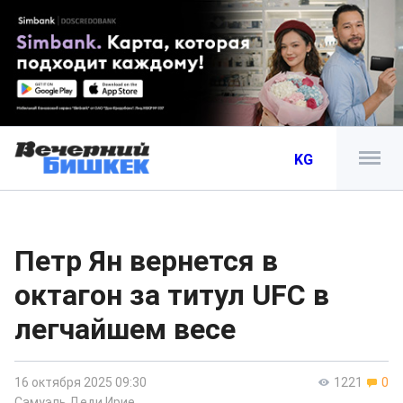
KG
Петр Ян вернется в
октагон за титул UFC в
легчайшем весе
16 октября 2025 09:30
1221
0
Самуэль Деди Ирие