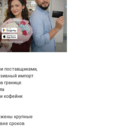
ми поставщиками,
юзивный импорт.
а границе.
ла
 и кофейни
ружены крупные
овке сроков