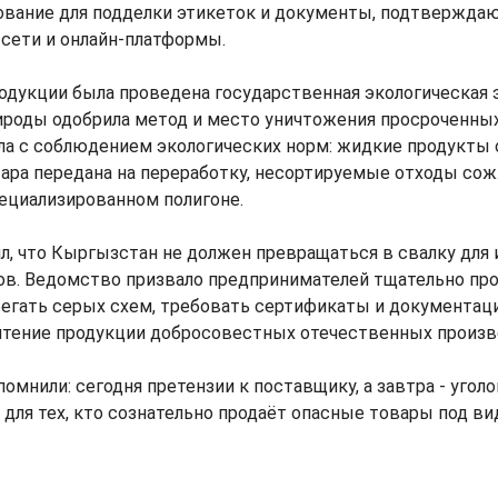
дование для подделки этикеток и документы, подтвержд
сети и онлайн-платформы.
одукции была проведена государственная экологическая 
роды одобрила метод и место уничтожения просроченных
ла с соблюдением экологических норм: жидкие продукты
тара передана на переработку, несортируемые отходы со
ециализированном полигоне.
л, что Кыргызстан не должен превращаться в свалку для
ов. Ведомство призвало предпринимателей тщательно пр
егать серых схем, требовать сертификаты и документац
чтение продукции добросовестных отечественных произв
омнили: сегодня претензии к поставщику, а завтра - угол
для тех, кто сознательно продаёт опасные товары под в