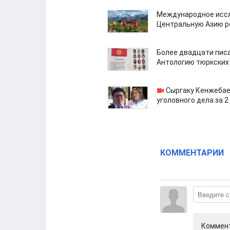
Международное иссл
Центральную Азию р
Более двадцати пис
Антологию тюркских
Сыргаку Кенжебае
уголовного дела за 2
КОММЕНТАРИИ
Коммент