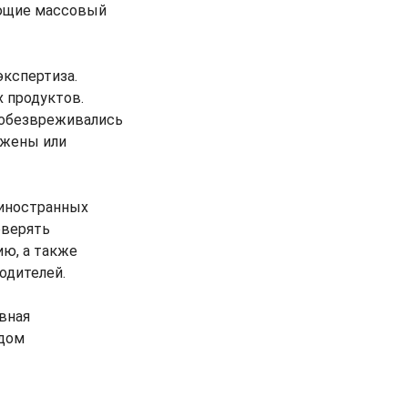
ающие массовый
экспертиза.
 продуктов.
 обезвреживались
жжены или
 иностранных
оверять
ию, а также
одителей.
овная
идом