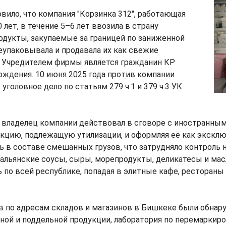
вило, что компания "Корзинка 312", работающая
 лет, в течение 5–6 лет ввозила в страну
одукты, закупаемые за границей по заниженной
реупаковывала и продавала их как свежие
 Учредителем фирмы является гражданин КР
 рождения. 10 июня 2025 года против компании
уголовное дело по статьям 279 ч.1 и 379 ч.3 УК
 владелец компании действовал в сговоре с иностранны
укцию, подлежащую утилизации, и оформляя её как экскл
 в составе смешанных грузов, что затрудняло контроль н
альянские соусы, сыры, морепродукты, деликатесы и мас
 по всей республике, попадая в элитные кафе, рестораны
в по адресам складов и магазинов в Бишкеке были обна
ной и поддельной продукции, лаборатория по перемаркир