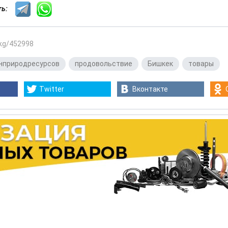
сть:
.kg/452998
нприродресурсов
,
продовольствие
,
Бишкек
,
товары
Twitter
Вконтакте