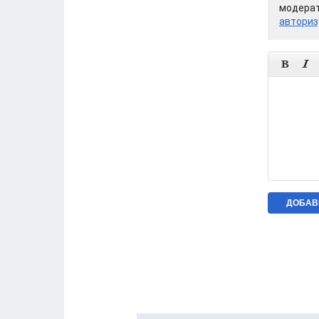
модерат
авториз

