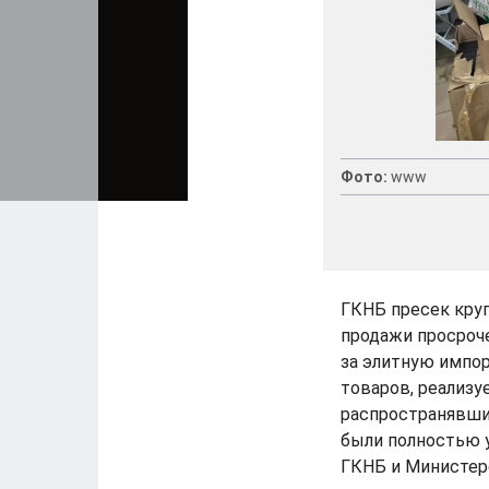
Фото:
www
ГКНБ пресек круп
продажи просроч
за элитную импо
товаров, реализу
распространявши
были полностью у
ГКНБ и Министер