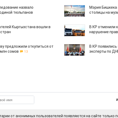
едование назвало
Мэрия Бишкека 
одиной тюльпанов
столицы на муз
ателей Кыргызстана вошли в
В КР отменили 
 стран
нарушение прав
ву предложили откупиться от
В КР появились
 млн сомов
эксперты по Д
13
арии от анонимных пользователей появляются на сайте только п