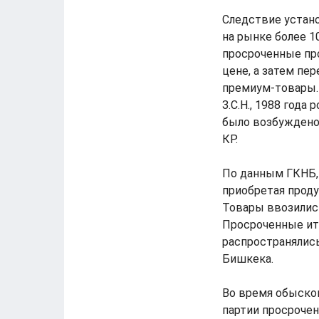
Следствие устано
на рынке более 10
просроченные пр
цене, а затем пе
премиум-товары.
З.С.Н., 1988 года
было возбуждено 
КР.
По данным ГКНБ,
приобретая прод
Товары ввозились
Просроченные ит
распространялись
Бишкека.
Во время обыско
партии просрочен