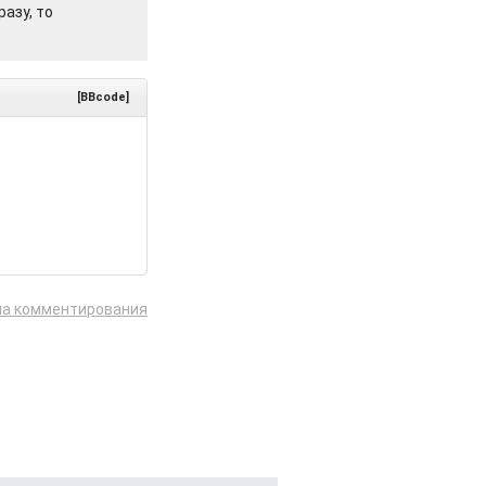
азу, то
[BBcode]
ла комментирования