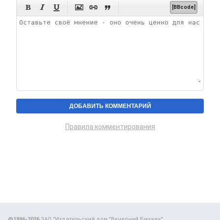






[BBcode]
Правила комментирования
@1996-2026
ЗАО "Издательский дом "Вечерний Бишкек"