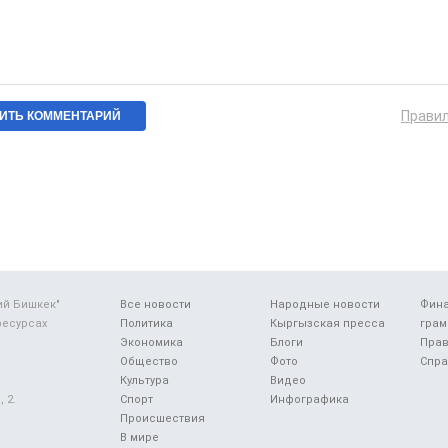
Прави
ий Бишкек"
Все новости
Народные новости
Фин
ресурсах
Политика
Кыргызская пресса
грам
Экономика
Блоги
Прав
Общество
Фото
Спра
Культура
Видео
 2.
Спорт
Инфографика
Происшествия
В мире