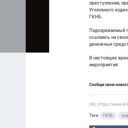
преступления, пр
Уголовного коде
ГКНБ.
Подозреваемый п
ссылаясь на свои
денежные средст
В настоящее вре
мероприятия.
Сообщи свою ново
URL: https://www.vb
Теги:
ГКНБ
,
за