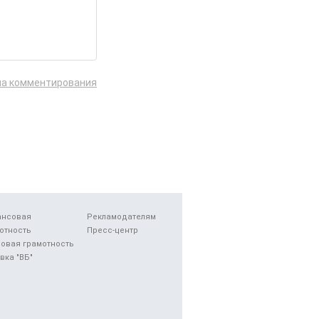
ла комментирования
ансовая
Рекламодателям
отность
Пресс-центр
овая грамотность
вка "ВБ"