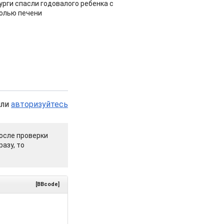
урги спасли годовалого ребенка с
холью печени
или
авторизуйтесь
осле проверки
азу, то
[BBcode]