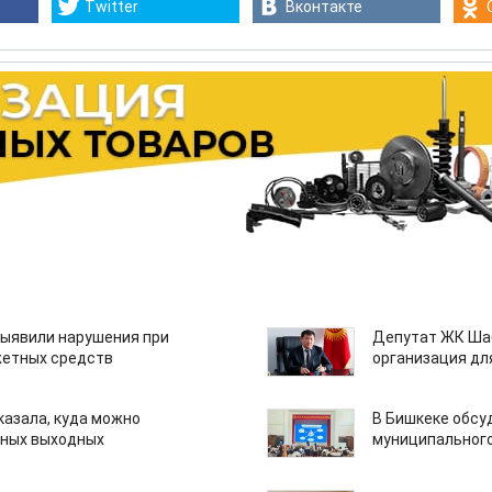
Twitter
Вконтакте
ыявили нарушения при
Депутат ЖК Шаб
етных средств
организация дл
казала, куда можно
В Бишкеке обсу
нных выходных
муниципального