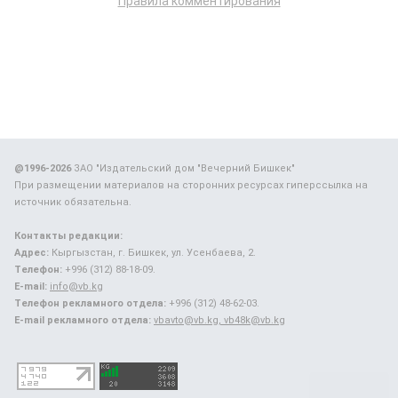
Правила комментирования
@1996-2026
ЗАО "Издательский дом "Вечерний Бишкек"
При размещении материалов на сторонних ресурсах гиперссылка на
источник обязательна.
Контакты редакции:
Адрес:
Кыргызстан, г. Бишкек, ул. Усенбаева, 2.
Телефон:
+996 (312) 88-18-09.
E-mail:
info@vb.kg
Телефон рекламного отдела:
+996 (312) 48-62-03.
E-mail рекламного отдела:
vbavto@vb.kg, vb48k@vb.kg