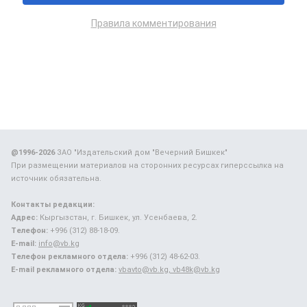
Правила комментирования
@1996-2026
ЗАО "Издательский дом "Вечерний Бишкек"
При размещении материалов на сторонних ресурсах гиперссылка на
источник обязательна.
Контакты редакции:
Адрес:
Кыргызстан, г. Бишкек, ул. Усенбаева, 2.
Телефон:
+996 (312) 88-18-09.
E-mail:
info@vb.kg
Телефон рекламного отдела:
+996 (312) 48-62-03.
E-mail рекламного отдела:
vbavto@vb.kg, vb48k@vb.kg