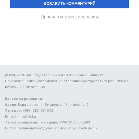
Правила комментирования
@1996-2026
ЗАО "Издательский дом "Вечерний Бишкек"
При размещении материалов на сторонних ресурсах гиперссылка на
источник обязательна.
Контакты редакции:
Адрес:
Кыргызстан, г. Бишкек, ул. Усенбаева, 2.
Телефон:
+996 (312) 88-18-09.
E-mail:
info@vb.kg
Телефон рекламного отдела:
+996 (312) 48-62-03.
E-mail рекламного отдела:
vbavto@vb.kg, vb48k@vb.kg