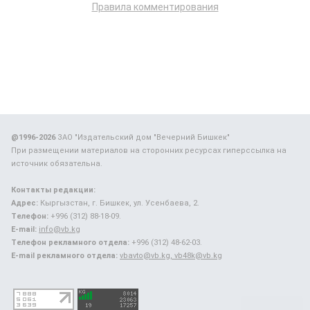
Правила комментирования
@1996-2026
ЗАО "Издательский дом "Вечерний Бишкек"
При размещении материалов на сторонних ресурсах гиперссылка на
источник обязательна.
Контакты редакции:
Адрес:
Кыргызстан, г. Бишкек, ул. Усенбаева, 2.
Телефон:
+996 (312) 88-18-09.
E-mail:
info@vb.kg
Телефон рекламного отдела:
+996 (312) 48-62-03.
E-mail рекламного отдела:
vbavto@vb.kg, vb48k@vb.kg