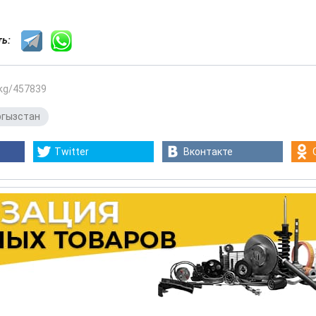
сть:
.kg/457839
гызстан
Twitter
Вконтакте