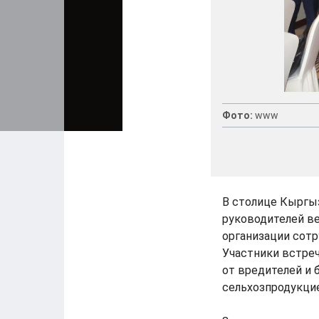
Фото:
www
В столице Кыргы
руководителей в
организации сотр
Участники встре
от вредителей и 
сельхозпродукцие