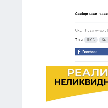
Сообщи свою ново
URL: https://www.vb
Теги:
ШОС
,
Кыр
Facebook