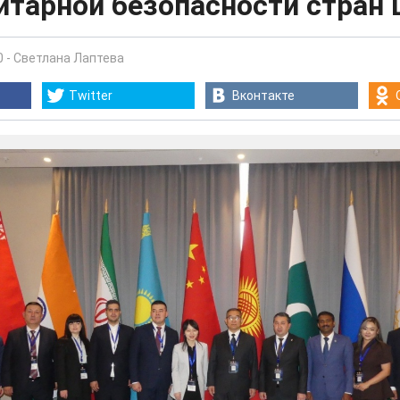
итарной безопасности стран
0
-
Светлана Лаптева
Twitter
Вконтакте