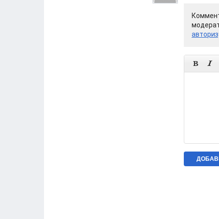
Коммент
модерат
авториз

