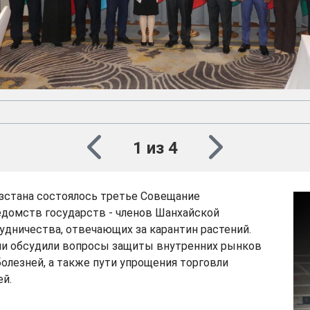
1 из 4
зстана состоялось третье Совещание
едомств государств - членов Шанхайской
удничества, отвечающих за карантин растений.
чи обсудили вопросы защиты внутренних рынков
болезней, а также пути упрощения торговли
й.