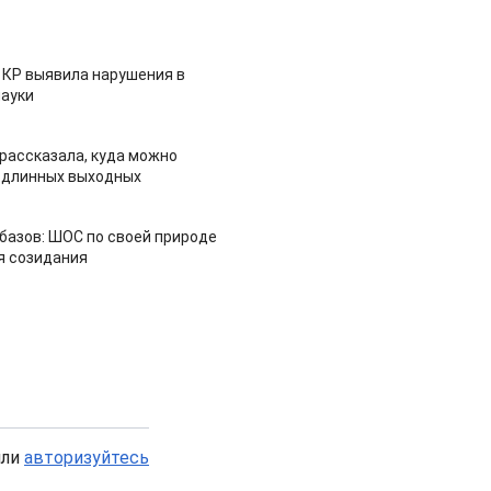
 КР выявила нарушения в
ауки
рассказала, куда можно
 длинных выходных
азов: ШОС по своей природе
я созидания
или
авторизуйтесь