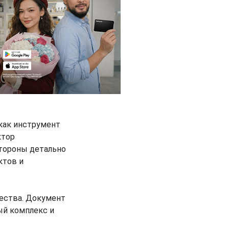
как инструмент
ктор
Стороны детально
ктов и
чества. Документ
ый комплекс и