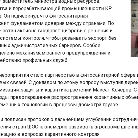
л заместитель министра водных ресурсов,
ства и перерабатывающей промышленности КР
. Он подчеркнул, что фитосанитарная
ужит фундаментом доверия между странами. По
гызстан активно внедряет цифровые решения и
системы контроля, чтобы развивать экспорт без
чных административных барьеров. Особое
делено механизмам раннего предупреждения и
ействию профильных служб.
мероприятия стало партнерство в фитосанитарной сфере 
вых связей. С докладом по этому вопросу выступил дире
изации, защиты и карантина растений Максат Кочеров. 
оды предотвращения распространения карантинных объе
еменных технологий в процессы досмотра грузов.
и подписан протокол о дальнейшем углублении сотрудни
рения стран ШОС планомерно развивать агропромышленн
нацию в вопросах карантинного контроля.