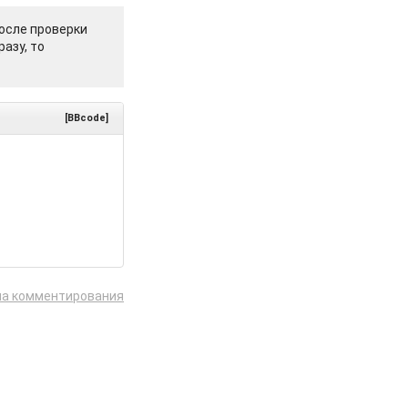
осле проверки
азу, то
[BBcode]
ла комментирования