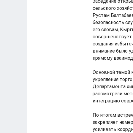
Заседание откры
сельского хозяй
Рустам Балтабаев
безопасность сл
его словам, Кыр
совершенствует 
создания избыто
внимание было у
прямому взаимод
Основной темой 
укрепления торго
Департамента хим
рассмотрели мет
интеграцию совр
По итогам встреч
закрепляет наме
усиливать коорди