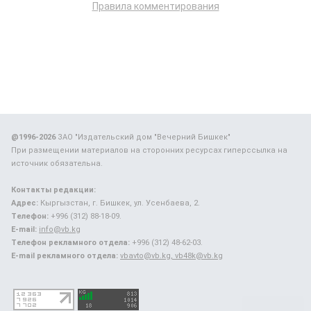
Правила комментирования
@1996-2026
ЗАО "Издательский дом "Вечерний Бишкек"
При размещении материалов на сторонних ресурсах гиперссылка на
источник обязательна.
Контакты редакции:
Адрес:
Кыргызстан, г. Бишкек, ул. Усенбаева, 2.
Телефон:
+996 (312) 88-18-09.
E-mail:
info@vb.kg
Телефон рекламного отдела:
+996 (312) 48-62-03.
E-mail рекламного отдела:
vbavto@vb.kg, vb48k@vb.kg