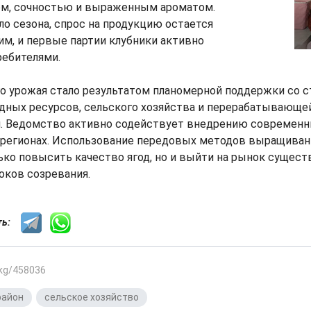
м, сочностью и выраженным ароматом.
ло сезона, спрос на продукцию остается
м, и первые партии клубники активно
ребителями.
го урожая стало результатом планомерной поддержки со 
дных ресурсов, сельского хозяйства и перерабатывающе
 Ведомство активно содействует внедрению современ
в регионах. Использование передовых методов выращиван
ко повысить качество ягод, но и выйти на рынок сущес
оков созревания.
сть:
.kg/458036
район
,
сельское хозяйство