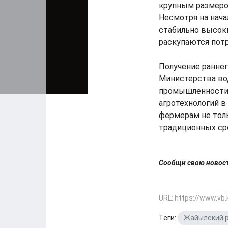
крупным размеро
Несмотря на нача
стабильно высоки
раскупаются пот
Получение ранне
Министерства во
промышленности.
агротехнологий 
фермерам не толь
традиционных ср
Сообщи свою ново
URL: https://www.vb
Теги:
Жайылский 