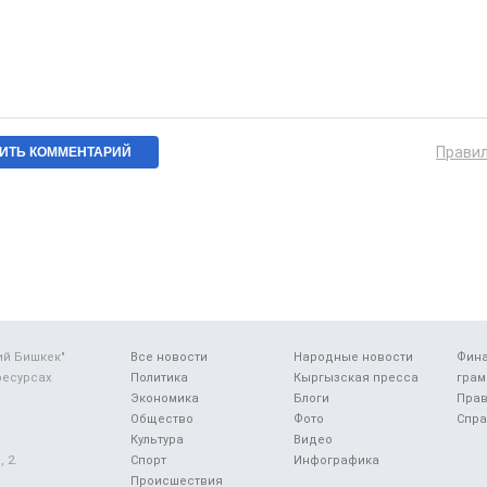
Прави
ий Бишкек"
Все новости
Народные новости
Фин
ресурсах
Политика
Кыргызская пресса
грам
Экономика
Блоги
Прав
Общество
Фото
Спра
Культура
Видео
 2.
Спорт
Инфографика
Происшествия