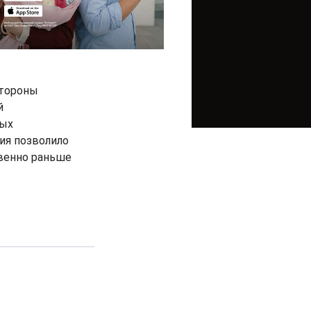
стороны
й
ных
ия позволило
твенно раньше