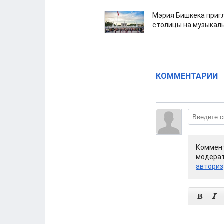
Мэрия Бишкека приг
столицы на музыкал
КОММЕНТАРИИ
Коммент
модерат
авториз

