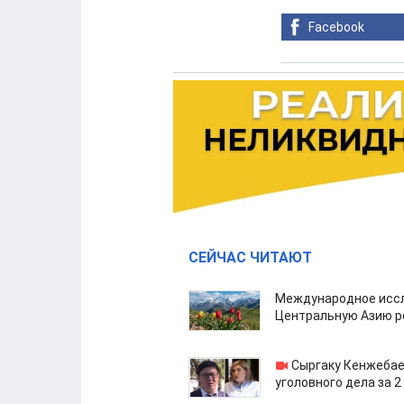
Facebook
СЕЙЧАС ЧИТАЮТ
Международное иссл
Центральную Азию р
Сыргаку Кенжебае
уголовного дела за 2