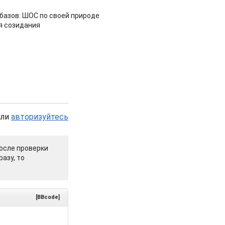
азов: ШОС по своей природе
я созидания
или
авторизуйтесь
осле проверки
азу, то
[BBcode]