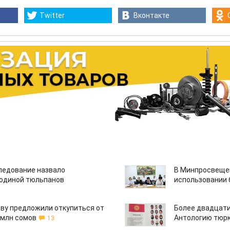
Twitter
Вконтакте
едование назвало
В Минпросвещен
одиной тюльпанов
использовании
ву предложили откупиться от
Более двадцати
 млн сомов
Антологию тюрк
13