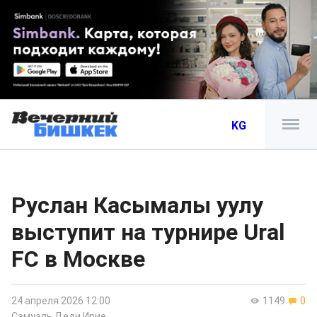
KG
Руслан Касымалы уулу
выступит на турнире Ural
FC в Москве
24 апреля 2026 12:00
1149
0
Самуэль Деди Ирие