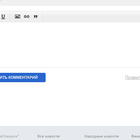




Прави
ий Бишкек"
Все новости
Народные новости
Фин