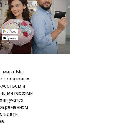
н мира. Мы
гогов и юных
скусством и
авными героями
они учатся
 современном
, а дети
ев.