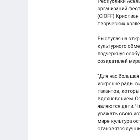
Республики Асел
организаций фес
(CIOFF) Кристиан
творческих колл
Выступая на отк
культурного обм
подчеркнул особу
созидателей мира
"Для нас большая
искренне рады в
талантов, которы
вдохновением. Ос
являются дети. Ч
уважать свою ист
мире культура ос
становятся лучши