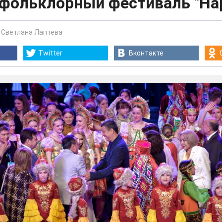
 фольклорный фестиваль "На
-
Светлана Лаптева
Twitter
Вконтакте