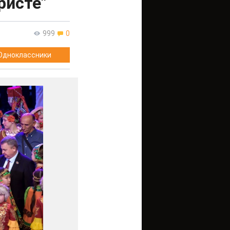
ристе"
999
0
Одноклассники