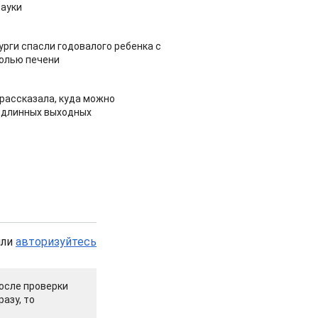
ауки
урги спасли годовалого ребенка с
холью печени
рассказала, куда можно
 длинных выходных
или
авторизуйтесь
осле проверки
азу, то