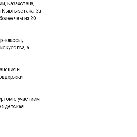
и, Казахстана,
и Кыргызстана. За
олее чем из 20
р-классы,
искусства, а
анения и
поддержки
ертом с участием
на детская