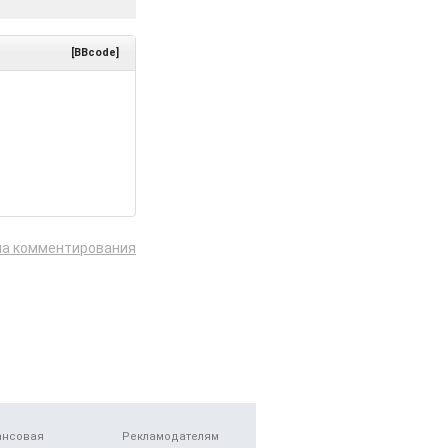
[BBcode]
ла комментирования
ансовая
Рекламодателям