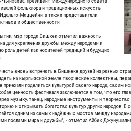
ь Чынбаева, президент Международного совета
тивалей фольклора и традиционных искусств
 Идальго-Маццейни, а также представители
ективов и общественности.
рытии, мэр города Бишкек отметил важность
ена для укрепления дружбы между народами и
ю роль детей как носителей традиций и будущих
.
 честь вновь встречать в Бишкеке друзей из разных стра
идеть на кыргызской земле творческие коллективы, педа
е приехали поделиться культурой своего народа, своим и
обая ценность фестиваля заключается в том, что его гл
ерез музыку, танец, народные инструменты и творчество 
орию и открывать богатство культур других народов. В
таётся одним из самых надёжных мостов между народами
ми послами мира и дружбы", - отметил Айбек Джунушали