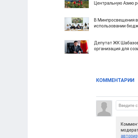
Центральную Азию р
В Минпросвещения в
использовании бюдж
Депутат ЖК Шабазов
организация для со
КОММЕНТАРИИ
Коммент
модерат
авториз