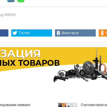
.kg/458989
Twitter
Вконтакте
едование назвало
Счетная палата