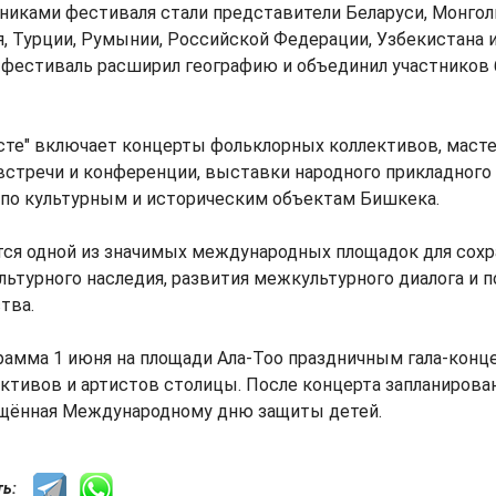
тниками фестиваля стали представители Беларуси, Монголи
, Турции, Румынии, Российской Федерации, Узбекистана 
фестиваль расширил географию и объединил участников б
сте" включает концерты фольклорных коллективов, масте
тречи и конференции, выставки народного прикладного 
 по культурным и историческим объектам Бишкека.
тся одной из значимых международных площадок для сохр
льтурного наследия, развития межкультурного диалога и 
тва.
амма 1 июня на площади Ала-Тоо праздничным гала-конц
ктивов и артистов столицы. После концерта запланирова
ящённая Международному дню защиты детей.
сть: