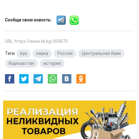
Сообщи свою новость:
URL: https://www.vb.kg/459073
Теги:
вуз
,
наука
,
Россия
,
Центральная Азия
,
Кыргызстан
,
история