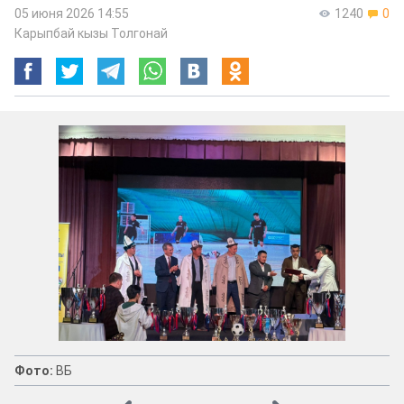
05 июня 2026 14:55
1240
0
Карыпбай кызы Толгонай
Фото:
ВБ