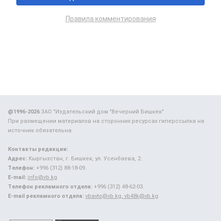
Правила комментирования
@1996-2026
ЗАО "Издательский дом "Вечерний Бишкек"
При размещении материалов на сторонних ресурсах гиперссылка на
источник обязательна.
Контакты редакции:
Адрес:
Кыргызстан, г. Бишкек, ул. Усенбаева, 2.
Телефон:
+996 (312) 88-18-09.
E-mail:
info@vb.kg
Телефон рекламного отдела:
+996 (312) 48-62-03.
E-mail рекламного отдела:
vbavto@vb.kg, vb48k@vb.kg