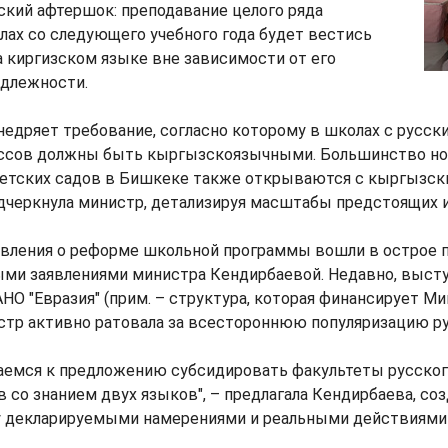
кий афтершок: преподавание целого ряда
ах со следующего учебного года будет вестись
 киргизском языке вне зависимости от его
адлежности.
едряет требование, согласно которому в школах с русс
ассов должны быть кыргызскоязычными. Большинство н
етских садов в Бишкеке также открываются с кыргызс
одчеркнула министр, детализируя масштабы предстоящих 
вления о реформе школьной программы вошли в острое 
ыми заявлениями министра Кендирбаевой. Недавно, высту
НО "Евразия" (прим. – структура, которая финансирует 
стр активно ратовала за всестороннюю популяризацию ру
аемся к предложению субсидировать факультеты русског
в со знанием двух языков", – предлагала Кендирбаева, с
 декларируемыми намерениями и реальными действиями