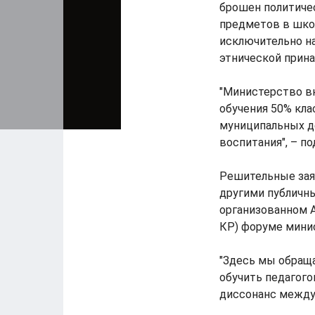
брошен политичес
предметов в школ
исключительно на
этнической прин
"Министерство вн
обучения 50% кл
муниципальных д
воспитания", – п
Решительные зая
другими публичн
организованном А
КР) форуме мини
"Здесь мы обращ
обучить педагого
диссонанс между