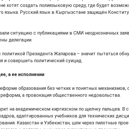
ане хотят создать полиязыковую среду, где будет возмож
го языка. Русский язык в Кыргызстане защищён Конституц
вали ситуацию с публикациями в СМИ неоднозначных зая
ены делегации.
с политикой Президента Жапарова – значит пытаться обну
я и совершить политический суицид.
ее, а ее исполнении
реформе образования без четких и понятных механизмов, 
е реформа, а провокация общественного недовольства.
орит на академическом киргизском по щелчку пальцев. В с
адров, адаптированных учебников для технических дисци
вания. Казахстан и Узбекистан, шли через пилотные прое