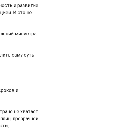
ность и развитие
ией. И это не
влений министра
лить саму суть
сроков и
тране не хватает
плин, прозрачной
кты,