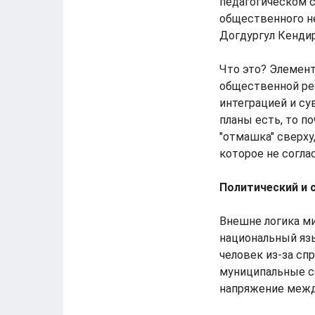
педагогическом с
общественного н
Догдургул Кенди
Что это? Элемен
общественной реа
интеграцией и су
планы есть, то п
"отмашка" сверху
которое не согла
Политический и 
Внешне логика ми
национальный язы
человек из-за с
муниципальные с
напряжение межд