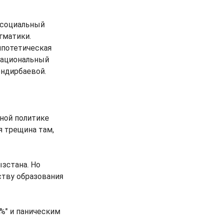
 социальный
гматики.
ипотетическая
рациональный
ендирбаевой.
ной политике
я трещина там,
зстана. Но
ству образования
%" и паническим