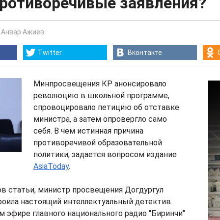
противоречивые заявления?
-
Анвар Ажиев
Twitter
Вконтакте
Минпросвещения КР анонсировало
революцию в школьной программе,
спровоцировало петицию об отставке
министра, а затем опровергло само
себя. В чем истинная причина
противоречивой образовательной
политики, задается вопросом издание
AsiaToday
.
ов статьи, министр просвещения Догдургул
роила настоящий интеллектуальный детектив.
ом эфире главного национального радио "Биринчи"