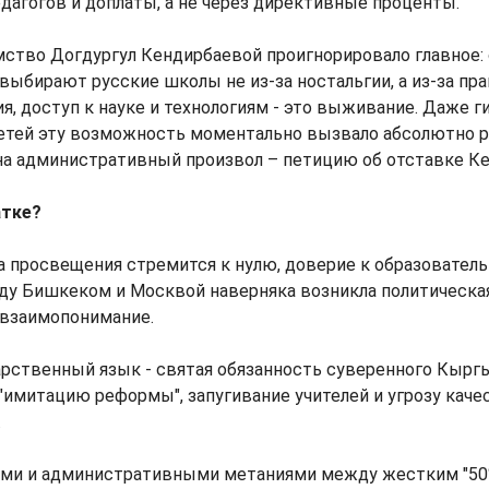
агогов и доплаты, а не через директивные проценты.
мство Догдургул Кендирбаевой проигнорировало главное:
 выбирают русские школы не из-за ностальгии, а из-за пра
я, доступ к науке и технологиям - это выживание. Даже г
 детей эту возможность моментально вызвало абсолютно 
на административный произвол – петицию об отставке К
атке?
 просвещения стремится к нулю, доверие к образователь
ду Бишкеком и Москвой наверняка возникла политическа
 взаимопонимание.
рственный язык - святая обязанность суверенного Кыргы
 "имитацию реформы", запугивание учителей и угрозу каче
.
ми и административными метаниями между жестким "50