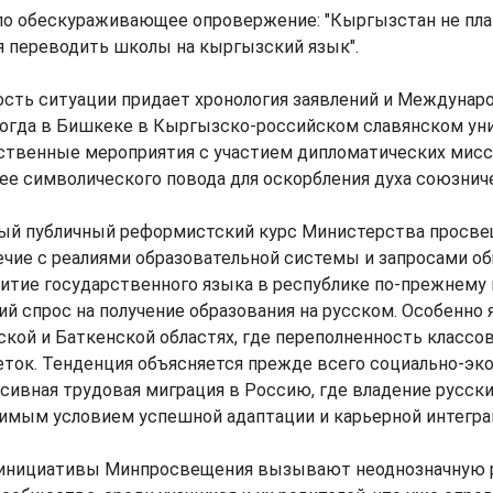
ло обескураживающее опровержение: "Кыргызстан не пла
 переводить школы на кыргызский язык".
ость ситуации придает хронология заявлений и Междунар
 когда в Бишкеке в Кыргызско-российском славянском ун
ственные мероприятия с участием дипломатических мисси
ее символического повода для оскорбления духа союзнич
ый публичный реформистский курс Министерства просве
чие с реалиями образовательной системы и запросами о
витие государственного языка в республике по-прежнему
й спрос на получение образования на русском. Особенно 
кой и Баткенской областях, где переполненность классо
еток. Тенденция объясняется прежде всего социально-э
сивная трудовая миграция в Россию, где владение русск
димым условием успешной адаптации и карьерной интегра
 инициативы Минпросвещения вызывают неоднозначную 