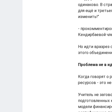
одинаково. В стр
для ещё и третье
изменить!"
- прокомментиро
Кендирбаевой чл
Но идти вразрез 
этого объединени
Проблема не в ид
Когда говорят о 
ресурсов - это н
Учитель не загов
подготовленных к
модели финансиро