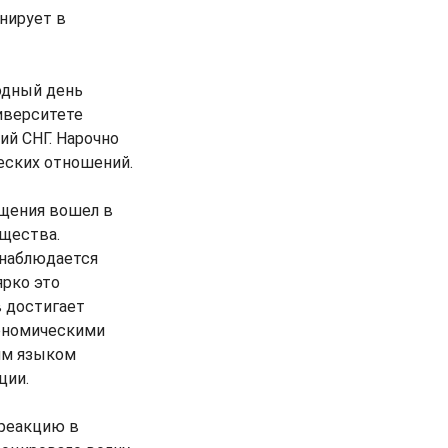
нирует в
одный день
иверситете
й СНГ. Нарочно
еских отношений.
щения вошел в
бщества.
 наблюдается
ярко это
в достигает
кономическими
им языком
ции.
реакцию в