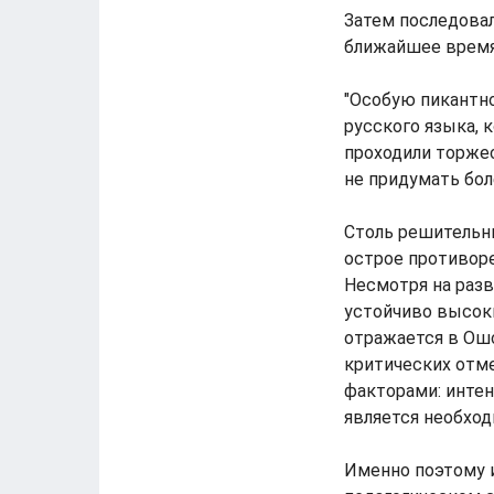
Затем последова
ближайшее время
"Особую пикантн
русского языка,
проходили торже
не придумать бол
Столь решительн
острое противоре
Несмотря на раз
устойчиво высоки
отражается в Ошс
критических отм
факторами: интен
является необхо
Именно поэтому