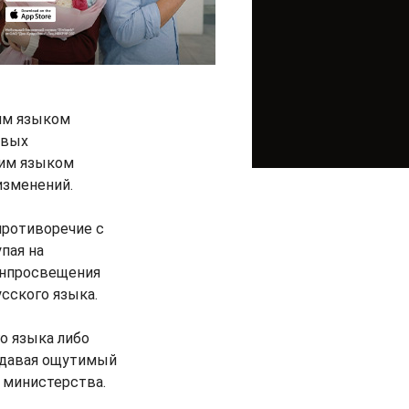
ким языком
овых
ким языком
изменений.
противоречие с
пая на
Минпросвещения
сского языка.
о языка либо
оздавая ощутимый
 министерства.