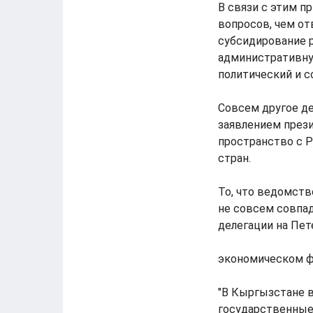
В связи с этим 
вопросов, чем от
субсидирование 
административну
политический и с
Совсем другое де
заявлением през
пространство с 
стран.
То, что ведомст
не совсем совпа
делегации на Пе
экономическом ф
"В Кыргызстане в
государственные 