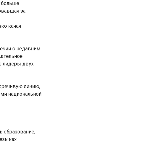
 больше
овавшая за
ко качая
речии с недавним
вательное
е лидеры двух
оречивую линию,
ами национальной
ь образование,
 языках