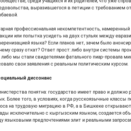
ообществе, среди учащихся и их родителей, что уже спро
едовольства, выразившегося в петиции с требованием о
рбаевой.
тарная профессиональная некомпетентность, намеренный
кции или попытка усидеть на двух стульях между евраз
веренизацией языка? Если планов нет, зачем было анонси
очему сразу откат? Ответ прост: либо внутри системы пр
, либо мы стали свидетелями фатального пиар-провала ми
совало свои заявления с реальным политическим курсом.
социальный диссонанс
нистерства понятна: государство имеет право и должно 
к. Более того, в условиях, когда русскоязычные классы 
проса на трудовую миграцию в РФ, а в Бишкеке открываю
ады исключительно с кыргызским языком, создается об
у языковыми предпочтениями элит и реальными запросам