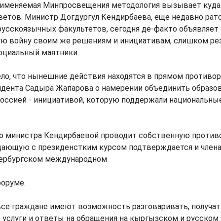
применяемая Минпросвещения методология вызывает куда
ветов. Министр Догдургул Кендирбаева, еще недавно рат
русскоязычных факультетов, сегодня де-факто объявляет
ю войну своим же решениям и инициативам, слишком рез
оциальный маятники.
ло, что нынешние действия находятся в прямом противо
идента Садыра Жапарова о намерении объединить образо
Россией - инициативой, которую поддержали национальны
во министра Кендирбаевой проводит собственную против
дающую с президенстким курсом подтверждается и член
тербургском международном
оруме.
се граждане имеют возможность разговаривать, получат
услуги и ответы на обращения на кыргызском и русском