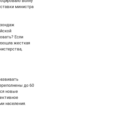
воцировало волну
тставки министра
 зондаж
ийской
ровать? Если
оизошла жесткая
нистерства,
развивать
переполнены до 60
тся новые
ъективное
и населения.