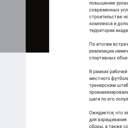
повышение уровн
современных усло
строительстве н
комплекса и допо
территории акаде
По итогам встреч
реализации намеч
спортивных объек
В рамках рабоче
местного футболь
тренерским штаб
проанализировали
шаги по его попу
Ожидается, что 
для взращивания
сборы, а также с