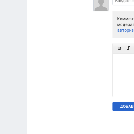
Коммент
модерат
авториз

