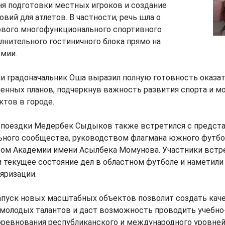
я подготовки местных игроков и создание
вий для атлетов. В частности, речь шла о
ового многофункционального спортивного
лнительного гостиничного блока прямо на
мии.
и градоначальник Оша выразил полную готовность оказа
енных планов, подчеркнув важность развития спорта и м
тов в городе.
й поездки Медербек Сыдыков также встретился с предст
ного сообщества, руководством флагмана южного футбола 
ом Академии имени Асылбека Момунова. Участники встр
 текущее состояние дел в областном футболе и наметил
ляризации.
запуск новых масштабных объектов позволит создать кач
 молодых талантов и даст возможность проводить учебн
оревнования республиканского и международного уровней