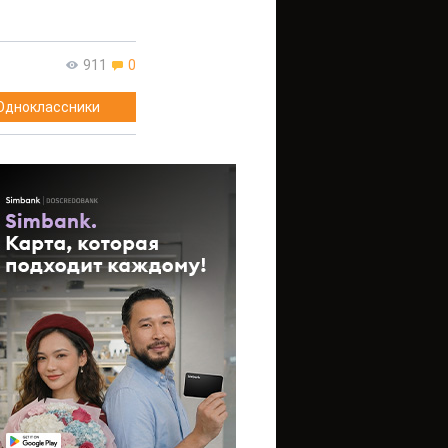
911
0
Одноклассники