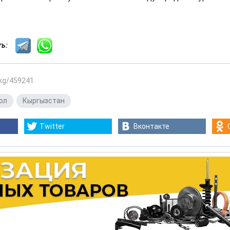
сть:
.kg/459241
ол
,
Кыргызстан
Twitter
Вконтакте