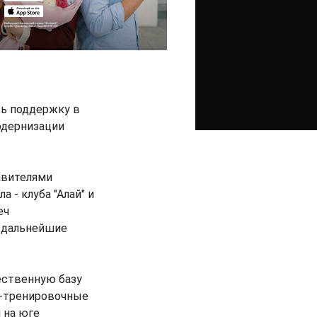
ть поддержку в
одернизации
авителями
- клуба "Алай" и
еч
и дальнейшие
ественную базу
о-тренировочные
 на юге