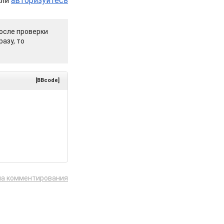
или
авторизуйтесь
осле проверки
азу, то
[BBcode]
ла комментирования