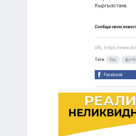
Кыргызстана.
Сообщи свою ново
URL: https://www.vb
Теги:
Ош
,
футб
Facebook