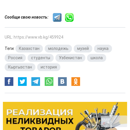
Сообщи свою новость:
URL: https://www.vb.kg/459924
Теги:
Казахстан
,
молодежь
,
музей
,
наука
,
Россия
,
студенты
,
Узбекистан
,
школа
,
Кыргызстан
,
история