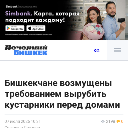
KG
Бишкекчане возмущены
требованием вырубить
кустарники перед домами
07 июля 2026 10:31
2198
0
Светлана Лаптева