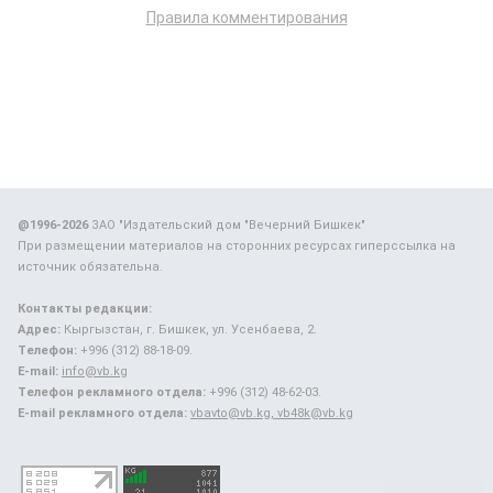
Правила комментирования
@1996-2026
ЗАО "Издательский дом "Вечерний Бишкек"
При размещении материалов на сторонних ресурсах гиперссылка на
источник обязательна.
Контакты редакции:
Адрес:
Кыргызстан, г. Бишкек, ул. Усенбаева, 2.
Телефон:
+996 (312) 88-18-09.
E-mail:
info@vb.kg
Телефон рекламного отдела:
+996 (312) 48-62-03.
E-mail рекламного отдела:
vbavto@vb.kg, vb48k@vb.kg